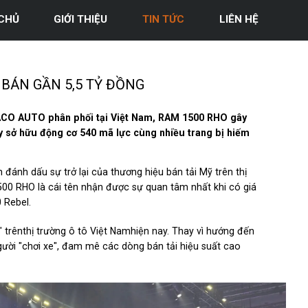
CHỦ
GIỚI THIỆU
TIN TỨC
LIÊN HỆ
 BÁN GẦN 5,5 TỶ ĐỒNG
ACO AUTO phân phối tại Việt Nam, RAM 1500 RHO gây
 này sở hữu động cơ 540 mã lực cùng nhiều trang bị hiếm
nh dấu sự trở lại của thương hiệu bán tải Mỹ trên thị
1500 RHO là cái tên nhận được sự quan tâm nhất khi có giá
 Rebel.
rênthị trường ô tô Việt Namhiện nay. Thay vì hướng đến
ời "chơi xe", đam mê các dòng bán tải hiệu suất cao