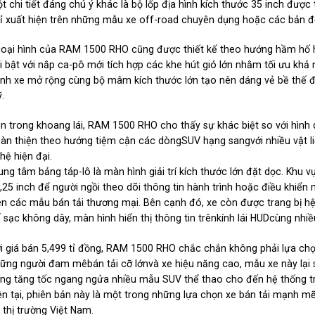
t chi tiết đáng chú ý khác là bộ lốp địa hình kích thước 35 inch được 
ỉ xuất hiện trên những mẫu xe off-road chuyên dụng hoặc các bản đ
oại hình của RAM 1500 RHO cũng được thiết kế theo hướng hầm hố h
i bật với nắp ca-pô mới tích hợp các khe hút gió lớn nhằm tối ưu kh
nh xe mở rộng cùng bộ mâm kích thước lớn tạo nên dáng vẻ bề thế 
.
n trong khoang lái, RAM 1500 RHO cho thấy sự khác biệt so với hình 
àn thiện theo hướng tiệm cận các dòngSUV hạng sangvới nhiều vật liệ
hệ hiện đại.
ung tâm bảng táp-lô là màn hình giải trí kích thước lớn đặt dọc. Khu
,25 inch để người ngồi theo dõi thông tin hành trình hoặc điều khiển mộ
ên các mẫu bán tải thương mại. Bên cạnh đó, xe còn được trang bị h
 sạc không dây, màn hình hiển thị thông tin trênkính lái HUDcùng nhiề
i giá bán 5,499 tỉ đồng, RAM 1500 RHO chắc chắn không phải lựa chọ
ững người đam mêbán tải cỡ lớnvà xe hiệu năng cao, mẫu xe này lại s
ng tăng tốc ngang ngửa nhiều mẫu SUV thể thao cho đến hệ thống tr
ện tại, phiên bản này là một trong những lựa chọn xe bán tải mạnh 
i thị trường Việt Nam.