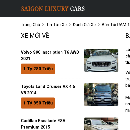
Trang Chủ
Tin Tức Xe
Đánh Giá Xe
Bán Tải RAM 15
XE MỚI VỀ
B
Là
Volvo S90 Inscription T6 AWD
ch
2021
th
1 Tỷ 280 Triệu
Vi
tr
bá
Toyota Land Cruiser VX 4.6
V8 2014
Mứ
1 Tỷ 850 Triệu
nh
ma
Cadillac Escalade ESV
Premium 2015