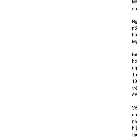
Mộ
ch
Ng
nổ
bá
Mỹ
Bê
ho
ng
Tr
10
tr
đế
Vớ
nh
nă
hi
tạ