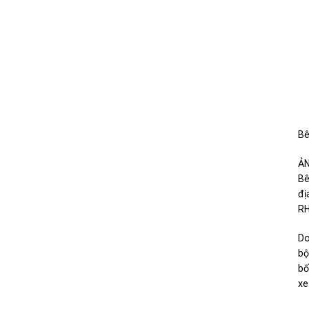
Bê
ẢN
Bê
đị
RH
Do
bộ
bố
xe