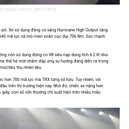
ó giá bán cao hơn gần 2 tỉ đồng
pô. Xe sử dụng động cơ xăng Hurricane High Output tăng
ối đa 540 mã lực và mô-men xoắn cực đại 706 Nm. Sức mạnh
g còn sử dụng động cơ V8 siêu nạp dung tích 6.2 lít như
cane thế hệ mới nhằm đáp ứng xu hướng đang diễn ra trong
mứctiêu thụ nhiên liệu.
c hơn 700 mã lực mà TRX từng sở hữu. Tuy nhiên, với
ầu trên thị trường hiện nay. Nhờ đó, chiếc xe nặng hơn
6 giây, con số vốn thường chỉ xuất hiện trên nhiều mẫu