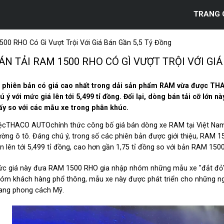
TRANG 
00 RHO Có Gì Vượt Trội Với Giá Bán Gần 5,5 Tỷ Đồng
ÁN TẢI RAM 1500 RHO CÓ GÌ VƯỢT TRỘI VỚI GIÁ
 phiên bản có giá cao nhất trong dải sản phẩm RAM vừa được TH
ú ý với mức giá lên tới 5,499 tỉ đồng. Đổi lại, dòng bán tải cỡ lớn
ấy so với các mẫu xe trong phân khúc.
ệcTHACO AUTOchính thức công bố giá bán dòng xe RAM tại Việt Nam đá
ường ô tô. Đáng chú ý, trong số các phiên bản được giới thiệu, RAM 
n lên tới 5,499 tỉ đồng, cao hơn gần 1,75 tỉ đồng so với bản RAM 1500
c giá này đưa RAM 1500 RHO gia nhập nhóm những mẫu xe "đắt đỏ" t
óm khách hàng phổ thông, mẫu xe này được phát triển cho những ngư
ng phong cách Mỹ.