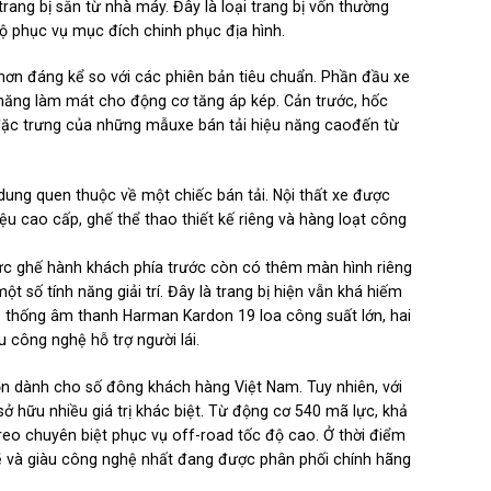
trang bị sẵn từ nhà máy. Đây là loại trang bị vốn thường
ộ phục vụ mục đích chinh phục địa hình.
ơn đáng kể so với các phiên bản tiêu chuẩn. Phần đầu xe
ả năng làm mát cho động cơ tăng áp kép. Cản trước, hốc
đặc trưng của những mẫuxe bán tải hiệu năng caođến từ
dung quen thuộc về một chiếc bán tải. Nội thất xe được
u cao cấp, ghế thể thao thiết kế riêng và hàng loạt công
 vực ghế hành khách phía trước còn có thêm màn hình riêng
t số tính năng giải trí. Đây là trang bị hiện vẫn khá hiếm
ệ thống âm thanh Harman Kardon 19 loa công suất lớn, hai
u công nghệ hỗ trợ người lái.
n dành cho số đông khách hàng Việt Nam. Tuy nhiên, với
ở hữu nhiều giá trị khác biệt. Từ động cơ 540 mã lực, khả
eo chuyên biệt phục vụ off-road tốc độ cao. Ở thời điểm
mẽ và giàu công nghệ nhất đang được phân phối chính hãng