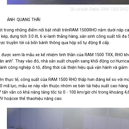
So với bản Rebel, RAM 1500 RHO c
ẢNH: QUANG THÁI
t trong những điểm nổi bật nhất trênRAM 1500RHO nằm dưới nắp ca-
 kép, dung tích 3.0 lít, 6 xi-lanh thẳng hàng, sản sinh công suất t
ợc truyền tới cả bốn bánh thông qua hộp số tự động 8 cấp.
 được xem là mẫu xe kế nhiệm tinh thần của RAM 1500 TRX, RHO khôn
àn anh". Thay vào đó, nhà sản xuất chuyển sang khối động cơ Hurri
ành công nghiệp ô tô, đồng thời cải thiện hiệu quả vận hành và giảm 
ên thực tế, công suất của RAM 1500 RHO thấp hơn đáng kể so với mứ
0 mã lực, mẫu xe này vẫn thuộc nhóm xe bán tải hiệu suất cao hàng đ
7 tấn vẫn có khả năng tăng tốc từ 0 - 100 km/giờ chỉ trong khoảng 4,
V hoặcxe thể thaohiệu năng cao.