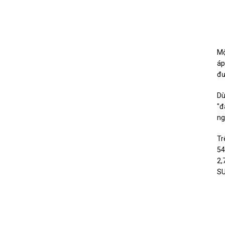
Mộ
áp
đư
Dù
"đ
ng
Tr
54
2,
SU