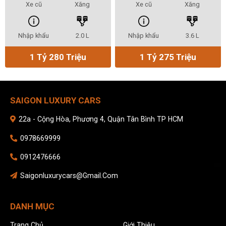
Xe cũ
Xăng
Xe cũ
Xăng
Nhập khẩu
2.0 L
Nhập khẩu
3.6 L
1 Tỷ 280 Triệu
1 Tỷ 275 Triệu
SAIGON LUXURY CARS
22a - Cộng Hòa, Phương 4, Quận Tân Bình TP HCM
0978669999
0912476666
Saigonluxurycars@gmail.com
DANH MỤC
Trang Chủ
Giới Thiệu