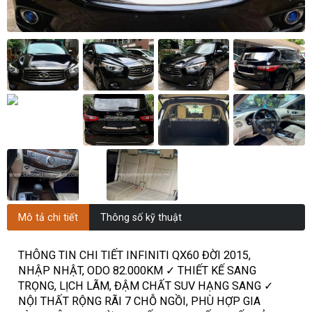
Mô tả chi tiết
Thông số kỹ thuật
THÔNG TIN CHI TIẾT INFINITI QX60 ĐỜI 2015,
NHẬP NHẬT, ODO 82.000KM ✓ THIẾT KẾ SANG
TRỌNG, LỊCH LÃM, ĐẬM CHẤT SUV HẠNG SANG ✓
NỘI THẤT RỘNG RÃI 7 CHỖ NGỒI, PHÙ HỢP GIA