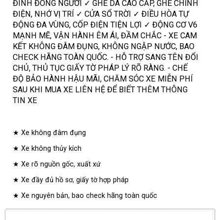
ĐÌNH ĐÔNG NGƯỜI ✓ GHẾ DA CAO CẤP, GHẾ CHỈNH
ĐIỆN, NHỚ VỊ TRÍ ✓ CỬA SỔ TRỜI ✓ ĐIỀU HÒA TỰ
ĐỘNG ĐA VÙNG, CỐP ĐIỆN TIỆN LỢI ✓ ĐỘNG CƠ V6
MẠNH MẼ, VẬN HÀNH ÊM ÁI, ĐẦM CHẮC - XE CAM
KẾT KHÔNG ĐÂM ĐỤNG, KHÔNG NGẬP NƯỚC, BAO
CHECK HÃNG TOÀN QUỐC. - HỖ TRỢ SANG TÊN ĐỔI
CHỦ, THỦ TỤC GIẤY TỜ PHÁP LÝ RÕ RÀNG. - CHẾ
ĐỘ BẢO HÀNH HẬU MÃI, CHĂM SÓC XE MIỄN PHÍ
SAU KHI MUA XE LIÊN HỆ ĐỂ BIẾT THÊM THÔNG
TIN XE
★ Xe không đâm đụng
★ Xe không thủy kích
★ Xe rõ nguồn gốc, xuất xứ
★ Xe đầy đủ hồ sơ, giấy tờ hợp pháp
★ Xe nguyên bản, bao check hãng toàn quốc