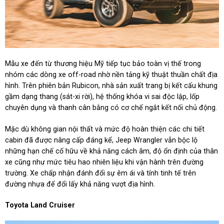
Mẫu xe đến từ thương hiệu Mỹ tiếp tục bảo toàn vị thế trong
nhóm các dòng xe off-road nhờ nền tảng kỹ thuật thuần chất địa
hình. Trên phiên bản Rubicon, nhà sản xuất trang bị kết cấu khung
gầm dạng thang (sát-xi rời), hệ thống khóa vi sai độc lập, lốp
chuyên dụng và thanh cân bằng có cơ chế ngắt kết nối chủ động.
Mặc dù không gian nội thất và mức độ hoàn thiện các chi tiết
cabin đã được nâng cấp đáng kể, Jeep Wrangler vẫn bộc lộ
những hạn chế cố hữu về khả năng cách âm, độ ổn định của thân
xe cũng như mức tiêu hao nhiên liệu khi vận hành trên đường
trường. Xe chấp nhận đánh đổi sự êm ái và tính tinh tế trên
đường nhựa để đổi lấy khả năng vượt địa hình.
Toyota Land Cruiser