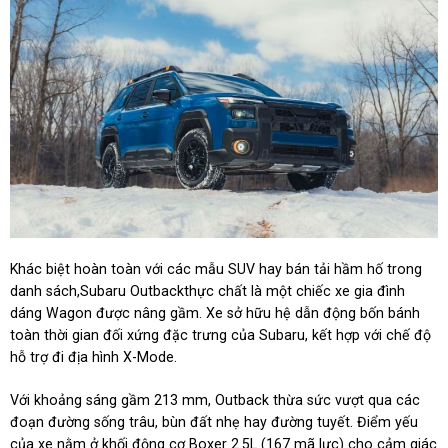
Khác biệt hoàn toàn với các mẫu SUV hay bán tải hầm hố trong
danh sách,Subaru Outbackthực chất là một chiếc xe gia đình
dáng Wagon được nâng gầm. Xe sở hữu hệ dẫn động bốn bánh
toàn thời gian đối xứng đặc trưng của Subaru, kết hợp với chế độ
hỗ trợ đi địa hình X-Mode.
Với khoảng sáng gầm 213 mm, Outback thừa sức vượt qua các
đoạn đường sống trâu, bùn đất nhẹ hay đường tuyết. Điểm yếu
của xe nằm ở khối động cơ Boxer 2.5L (167 mã lực) cho cảm giác