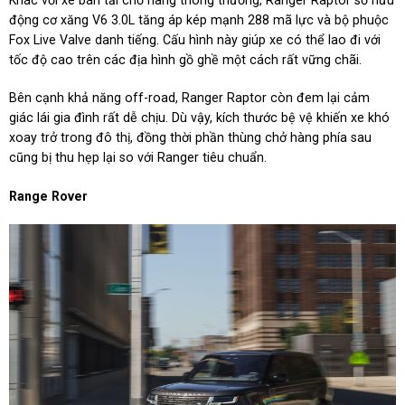
Khác với xe bán tải chở hàng thông thường, Ranger Raptor sở hữu
động cơ xăng V6 3.0L tăng áp kép mạnh 288 mã lực và bộ phuộc
Fox Live Valve danh tiếng. Cấu hình này giúp xe có thể lao đi với
tốc độ cao trên các địa hình gồ ghề một cách rất vững chãi.
Bên cạnh khả năng off-road, Ranger Raptor còn đem lại cảm
giác lái gia đình rất dễ chịu. Dù vậy, kích thước bệ vệ khiến xe khó
xoay trở trong đô thị, đồng thời phần thùng chở hàng phía sau
cũng bị thu hẹp lại so với Ranger tiêu chuẩn.
Range Rover