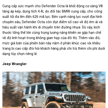
Cung cấp sức mạnh cho Defender Octa là khối động cơ xăng V8
tăng áp kép, dung tích 4.4L do đối tác BMW cung cấp, cho công
suất tối đa lên đến 626 mã lực. Bên cạnh năng lực vượt địa hình
chuyên sâu, Defender Octa còn đạt điểm số cao về độ êm ái và
hiệu suất vận hành khi di chuyển trên đường nhựa. Dù vậy, kích
thước tổng thể lớn cùng trọng lượng nặng khiến xe gặp hạn chế
về độ linh hoạt trong không gian hẹp của đô thị. Thêm vào đó,
mức giá bán của phiên bản này nằm ở phân khúc cao và nhiều
trang bị cao cấp đòi hỏi khách hàng phải chi trả thêm chi phí dưới
dạng tùy chọn riêng lẻ.
Jeep Wrangler