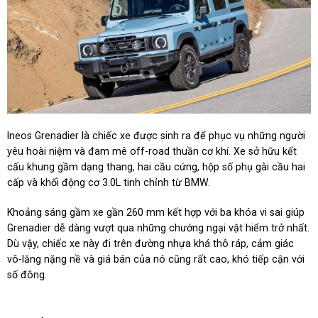
Ineos Grenadier là chiếc xe được sinh ra để phục vụ những người
yêu hoài niệm và đam mê off-road thuần cơ khí. Xe sở hữu kết
cấu khung gầm dạng thang, hai cầu cứng, hộp số phụ gài cầu hai
cấp và khối động cơ 3.0L tinh chỉnh từ BMW.
Khoảng sáng gầm xe gần 260 mm kết hợp với ba khóa vi sai giúp
Grenadier dễ dàng vượt qua những chướng ngại vật hiểm trở nhất.
Dù vậy, chiếc xe này đi trên đường nhựa khá thô ráp, cảm giác
vô-lăng nặng nề và giá bán của nó cũng rất cao, khó tiếp cận với
số đông.