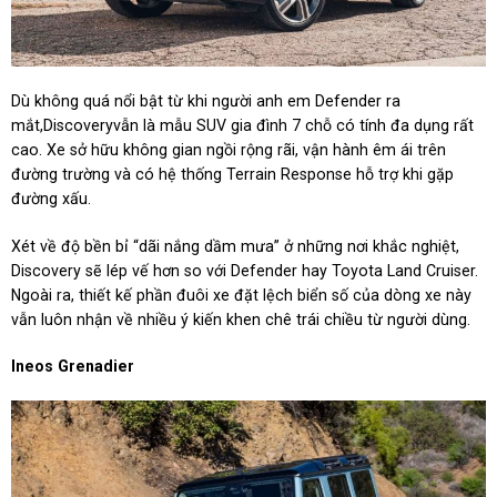
Dù không quá nổi bật từ khi người anh em Defender ra
mắt,Discoveryvẫn là mẫu SUV gia đình 7 chỗ có tính đa dụng rất
cao. Xe sở hữu không gian ngồi rộng rãi, vận hành êm ái trên
đường trường và có hệ thống Terrain Response hỗ trợ khi gặp
đường xấu.
Xét về độ bền bỉ “dãi nắng dầm mưa” ở những nơi khắc nghiệt,
Discovery sẽ lép vế hơn so với Defender hay Toyota Land Cruiser.
Ngoài ra, thiết kế phần đuôi xe đặt lệch biển số của dòng xe này
vẫn luôn nhận về nhiều ý kiến khen chê trái chiều từ người dùng.
Ineos Grenadier