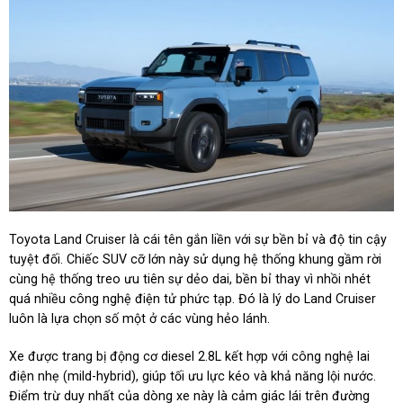
Toyota Land Cruiser là cái tên gắn liền với sự bền bỉ và độ tin cậy
tuyệt đối. Chiếc SUV cỡ lớn này sử dụng hệ thống khung gầm rời
cùng hệ thống treo ưu tiên sự dẻo dai, bền bỉ thay vì nhồi nhét
quá nhiều công nghệ điện tử phức tạp. Đó là lý do Land Cruiser
luôn là lựa chọn số một ở các vùng hẻo lánh.
Xe được trang bị động cơ diesel 2.8L kết hợp với công nghệ lai
điện nhẹ (mild-hybrid), giúp tối ưu lực kéo và khả năng lội nước.
Điểm trừ duy nhất của dòng xe này là cảm giác lái trên đường