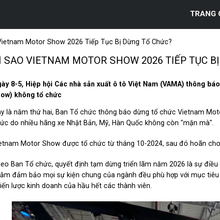
TRANG 
Vietnam Motor Show 2026 Tiếp Tục Bị Dừng Tổ Chức?
Ì SAO VIETNAM MOTOR SHOW 2026 TIẾP TỤC B
ày 8-5, Hiệp hội Các nhà sản xuất ô tô Việt Nam (VAMA) thông báo
ow) không tổ chức
y là năm thứ hai, Ban Tổ chức thông báo dừng tổ chức Vietnam Mot
ức do nhiều hãng xe Nhật Bản, Mỹ, Hàn Quốc không còn "mặn mà".
etnam Motor Show được tổ chức từ tháng 10-2024, sau đó hoãn cho
eo Ban Tổ chức, quyết định tạm dừng triển lãm năm 2026 là sự điều c
ằm đảm bảo mọi sự kiện chung của ngành đều phù hợp với mục tiêu 
iến lược kinh doanh của hầu hết các thành viên.