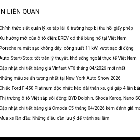
IN LIÊN QUAN
Chính thức siết quản lý xe tập lái: 6 trường hợp bị thu hồi giấy phép
Xu hướng mới của ô tô điện: EREV có thể bùng nổ tại Việt Nam
Porsche ra mắt sạc không dây: công suất 11 kW, vượt sạc di động
Auto Start/Stop: tốt trên lý thuyết, khó sống ngoài thực tế Việt Nam
Cập nhật chi tiết bảng giá Vinfast VF6 tháng 04/2026 mới nhất
Những mẫu xe ấn tượng nhất tại New York Auto Show 2026
Chiếc Ford F-450 Platinum độc nhất: kéo dài thân xe, giá gấp 4 lần b
Thị trường ô tô Việt sắp sôi động: BYD Dolphin, Skoda Karoq, Nano S
Cập nhật chi tiết bảng giá Omoda C5 tháng 04/2026 kèm đánh giá mớ
Mua xe lần đầu: Những điều cần lưu ý để tránh sai lầm