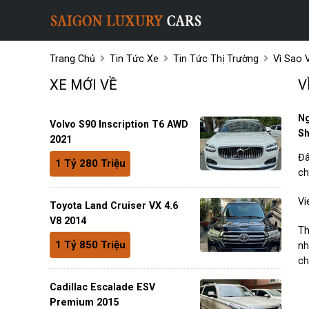
Trang Chủ
Tin Tức Xe
Tin Tức Thị Trường
Vì Sao 
XE MỚI VỀ
V
Ng
Volvo S90 Inscription T6 AWD
Sh
2021
Đâ
1 Tỷ 280 Triệu
ch
Vi
Toyota Land Cruiser VX 4.6
V8 2014
Th
1 Tỷ 850 Triệu
nh
ch
Cadillac Escalade ESV
Premium 2015