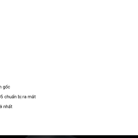
ản gốc
05 chuẩn bị ra mắt
i nhất