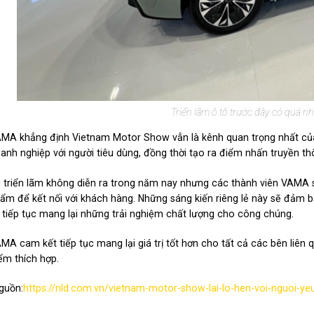
Triển lãm ô tô trước đây có quá 
MA khẳng định Vietnam Motor Show vẫn là kênh quan trọng nhất của n
anh nghiệp với người tiêu dùng, đồng thời tạo ra điểm nhấn truyền thô
 triển lãm không diễn ra trong năm nay nhưng các thành viên VAMA sẽ
ẩm để kết nối với khách hàng. Những sáng kiến riêng lẻ này sẽ đảm b
 tiếp tục mang lại những trải nghiệm chất lượng cho công chúng.
MA cam kết tiếp tục mang lại giá trị tốt hơn cho tất cả các bên liên
ểm thích hợp.
guồn:
https://nld.com.vn/vietnam-motor-show-lai-lo-hen-voi-nguoi-