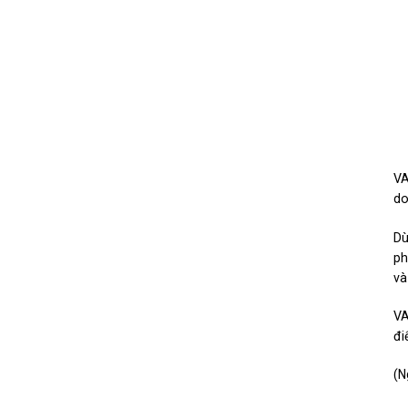
VA
do
Dù
ph
và
VA
đi
(N