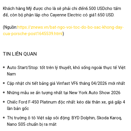
Khách hàng Mỹ được cho là sẽ phải chi đến
6.500 USD
cho tấm
đế, còn bộ phận lắp cho Cayenne Electric có giá
1.650 USD
.
(Nguồn:
https://znews.vn/bat-ngo-voi-toc-do-bo-sac-khong-day-
cua-porsche-post1645539.html
)
TIN LIÊN QUAN
Auto Start/Stop: tốt trên lý thuyết, khó sống ngoài thực tế Việt
Nam
Cập nhật chi tiết bảng giá Vinfast VF6 tháng 04/2026 mới nhất
Những mẫu xe ấn tượng nhất tại New York Auto Show 2026
Chiếc Ford F-450 Platinum độc nhất: kéo dài thân xe, giá gấp 4
lần bản gốc
Thị trường ô tô Việt sắp sôi động: BYD Dolphin, Skoda Karoq,
Nano S05 chuẩn bị ra mắt