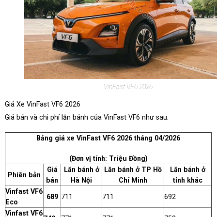
VinFast VF6 2026
Giá Xe VinFast VF6 2026
Giá bán và chi phí lăn bánh của VinFast VF6 như sau:
Bảng giá xe VinFast VF6 2026 tháng 04/2026
(Đơn vị tính: Triệu Đồng)
Giá
Lăn bánh ở
Lăn bánh ở TP Hồ
Lăn bánh ở
Phiên bản
bán
Hà Nội
Chí Minh
tỉnh khác
Vinfast VF6
689
711
711
692
Eco
Vinfast VF6