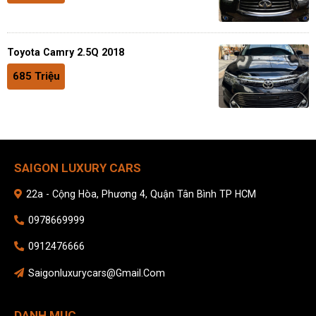
Toyota Camry 2.5Q 2018
685 Triệu
SAIGON LUXURY CARS
22a - Cộng Hòa, Phương 4, Quận Tân Bình TP HCM
0978669999
0912476666
Saigonluxurycars@gmail.com
DANH MỤC