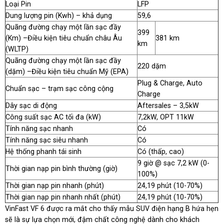
Loại Pin
LFP
Dung lượng pin (Kwh) – khả dụng
59,6
Quãng đường chạy một lần sạc đầy
399
(Km) –
Điều kiện tiêu chuẩn châu Âu
381 km
km
(WLTP)
Quãng đường chạy một lần sạc đầy
220 dặm
(dặm) –
Điều kiện tiêu chuẩn Mỹ (EPA)
Plug & Charge, Auto
Chuẩn sạc – trạm sạc công cộng
Charge
Dây sạc di động
Aftersales – 3,5kW
Công suất sạc AC tối đa (kW)
7,2kW, OPT 11kW
Tính năng sạc nhanh
Có
Tính năng sạc siêu nhanh
Có
Hệ thống phanh tái sinh
Có (thấp, cao)
9 giờ @ sạc 7,2 kW (0-
Thời gian nạp pin bình thường (giờ)
100%)
Thời gian nạp pin nhanh (phút)
24,19 phút (10-70%)
Thời gian nạp pin nhanh nhất (phút)
24,19 phút (10-70%)
VinFast VF 6 được ra mắt cho thấy mẫu SUV điện hạng B hứa hẹn
sẽ là sự lựa chọn mới, đậm chất công nghệ dành cho khách