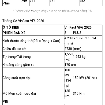
749
771
771
752
Plus
* Riêng với ô tô điện chạy pin sẽ có phí trước bạ bằng 0%.
Thông Số VinFast VF6 2026
Ô TÔ ĐIỆN
VinFast VF6 2026
PHIÊN BẢN XE
S
PLUS
4.238 x 1.820 x 1.594
Kích thước tổng thể
(Dài x Rộng x Cao)
(mm)
Chiều dài cơ sở
2730 (mm)
1,550
Tự trọng/Tải trọng
1,743 kg
(kg)
Khoảng sáng gầm xe
170 cm
100
kW
Công suất cực đại
150 kW (201hp)
[134
hp]
135
Mô Men xoắn cực đại
310 Nm
Nm
PIN