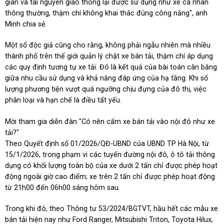
gian và tài nguyên giao thông lại được sử dụng như xe cá nhân
thông thường, thậm chí không khai thác đúng công năng", anh
Minh chia sẻ.
Một số độc giả cũng cho rằng, không phải ngẫu nhiên mà nhiều
thành phố trên thế giới quản lý chặt xe bán tải, thậm chí áp dụng
các quy định tương tự xe tải. Đó là kết quả của bài toán cân bằng
giữa nhu cầu sử dụng và khả năng đáp ứng của hạ tầng. Khi số
lượng phương tiện vượt quá ngưỡng chịu đựng của đô thị, việc
phân loại và hạn chế là điều tất yếu.
Mời tham gia diễn đàn "Có nên cấm xe bán tải vào nội đô như xe
tải?"
Theo Quyết định số 01/2026/QĐ-UBND của UBND TP Hà Nội, từ
15/1/2026, trong phạm vi các tuyến đường nội đô, ô tô tải thông
dụng có khối lượng toàn bộ của xe dưới 2 tấn chỉ được phép hoạt
động ngoài giờ cao điểm; xe trên 2 tấn chỉ được phép hoạt động
từ 21h00 đến 06h00 sáng hôm sau.
Trong khi đó, theo Thông tư 53/2024/BGTVT, hầu hết các mẫu xe
bán tải hiện nay như Ford Ranger, Mitsubishi Triton, Toyota Hilux,