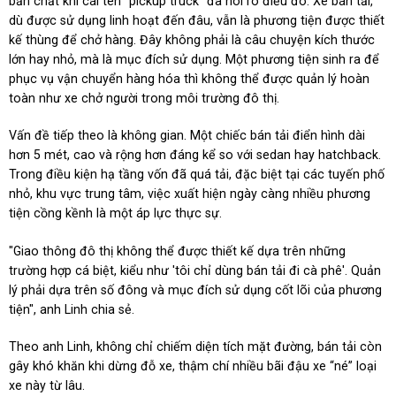
bản chất khi cái tên “pickup truck” đã nói rõ điều đó. Xe bán tải,
dù được sử dụng linh hoạt đến đâu, vẫn là phương tiện được thiết
kế thùng để chở hàng. Đây không phải là câu chuyện kích thước
lớn hay nhỏ, mà là mục đích sử dụng. Một phương tiện sinh ra để
phục vụ vận chuyển hàng hóa thì không thể được quản lý hoàn
toàn như xe chở người trong môi trường đô thị.
Vấn đề tiếp theo là không gian. Một chiếc bán tải điển hình dài
hơn 5 mét, cao và rộng hơn đáng kể so với sedan hay hatchback.
Trong điều kiện hạ tầng vốn đã quá tải, đặc biệt tại các tuyến phố
nhỏ, khu vực trung tâm, việc xuất hiện ngày càng nhiều phương
tiện cồng kềnh là một áp lực thực sự.
"Giao thông đô thị không thể được thiết kế dựa trên những
trường hợp cá biệt, kiểu như 'tôi chỉ dùng bán tải đi cà phê'. Quản
lý phải dựa trên số đông và mục đích sử dụng cốt lõi của phương
tiện", anh Linh chia sẻ.
Theo anh Linh, không chỉ chiếm diện tích mặt đường, bán tải còn
gây khó khăn khi dừng đỗ xe, thậm chí nhiều bãi đậu xe “né” loại
xe này từ lâu.