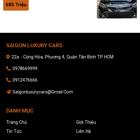
685 Triệu
SAIGON LUXURY CARS
22a - Cộng Hòa, Phương 4, Quận Tân Bình TP HCM
0978669999
0912476666
Saigonluxurycars@gmail.com
DANH MỤC
Trang Chủ
Giới Thiệu
Tin Tức
Liên Hệ