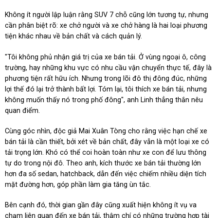
Không ít người lập luận rằng SUV 7 chỗ cũng lớn tương tự, nhưng
cần phân biệt rõ: xe chở người và xe chở hàng là hai loại phương
tiện khác nhau về bản chất và cách quản lý.
"Tôi không phủ nhận giá trị của xe bán tải. Ở vùng ngoại ô, công
trường, hay những khu vực có nhu cầu vận chuyển thực tế, đây là
phương tiện rất hữu ích. Nhưng trong lõi đô thị đông đúc, những
lợi thế đó lại trở thành bất lợi. Tóm lại, tôi thích xe bán tải, nhưng
không muốn thấy nó trong phố đông", anh Linh thẳng thắn nêu
quan điểm.
Cùng góc nhìn, độc giả Mai Xuân Tòng cho rằng việc hạn chế xe
bán tải là cần thiết, bởi xét về bản chất, đây vẫn là một loại xe có
tải trọng lớn. Khó có thể coi hoàn toàn như xe con để lưu thông
tự do trong nội đô. Theo anh, kích thước xe bán tải thường lớn
hơn đa số sedan, hatchback, dẫn đến việc chiếm nhiều diện tích
mặt đường hơn, góp phần làm gia tăng ùn tắc.
Bên cạnh đó, thời gian gần đây cũng xuất hiện không ít vụ va
chạm liên quan đến xe bán tải, thậm chí có những trường hợp tài