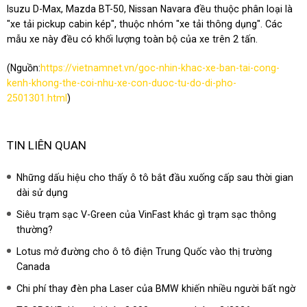
Isuzu D-Max, Mazda BT-50, Nissan Navara đều thuộc phân loại là
"xe tải pickup cabin kép", thuộc nhóm "xe tải thông dụng". Các
mẫu xe này đều có khối lượng toàn bộ của xe trên 2 tấn.
(Nguồn:
https://vietnamnet.vn/goc-nhin-khac-xe-ban-tai-cong-
kenh-khong-the-coi-nhu-xe-con-duoc-tu-do-di-pho-
2501301.html
)
TIN LIÊN QUAN
Những dấu hiệu cho thấy ô tô bắt đầu xuống cấp sau thời gian
dài sử dụng
Siêu trạm sạc V-Green của VinFast khác gì trạm sạc thông
thường?
Lotus mở đường cho ô tô điện Trung Quốc vào thị trường
Canada
Chi phí thay đèn pha Laser của BMW khiến nhiều người bất ngờ