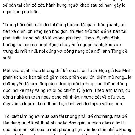
xế bán tải còn xô xát, hành hung người khác sau tai nạn, gây lo
ngại trong dư luận.
“Trong bối cảnh các đô thị đang hướng tới giao thông xanh, ưu
tiên xe điện, phương tiện nhỏ gọn, thì việc tiếp tục để xe bán tải
phát triển trong nội đô là không phù hợp. Theo tôi, nên định
hướng loại xe này hoạt động chủ yếu ở ngoại thành, khu vực
trung du miền núi, nơi đúng với công năng của nó”, anh Tòng đề
xuất.
Một khía cạnh khác không thể bỏ qua là an toàn. Độc giả Bùi Minh
phân tích, xe bán tải có gầm cao, phần đầu lớn, điểm mù rộng... là
những yếu tố làm tăng rủi ro trong môi trường giao thông đông
đúc, nơi xe máy và người đi bộ chiếm tỷ lệ lớn. Theo anh Minh, dù
công nghệ an toàn ngày càng cải thiện, nhưng xét về cấu trúc,
đây vẫn là loại xe kém thân thiện hơn với đô thị so với xe con.
"Tôi biết lắm người mua bán tải không phải để chở hàng, mà để
tận dụng ưu đãi về thuế phí hoặc đơn giản là thích cảm giác lái
cao, hầm hố. Kết quả là một phương tiện vốn tiêu tốn nhiều không