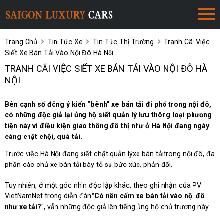
Trang Chủ
Tin Tức Xe
Tin Tức Thị Trường
Tranh Cãi Việc
Siết Xe Bán Tải Vào Nội Đô Hà Nội
TRANH CÃI VIỆC SIẾT XE BÁN TẢI VÀO NỘI ĐÔ HÀ
NỘI
Bên cạnh số đông ý kiến "bênh" xe bán tải đi phố trong nội đô,
có những độc giả lại ủng hộ siết quản lý lưu thông loại phương
tiện này vì điều kiện giao thông đô thị như ở Hà Nội đang ngày
càng chật chội, quá tải.
Trước việc Hà Nội đang siết chặt quản lýxe bán tảitrong nội đô, đa
phần các chủ xe bán tải bày tỏ sự bức xúc, phản đối.
Tuy nhiên, ở một góc nhìn độc lập khác, theo ghi nhận của PV
VietNamNet trong diễn đàn
"Có nên cấm xe bán tải vào nội đô
như xe tải?
", vẫn những độc giả lên tiếng ủng hộ chủ trương này.