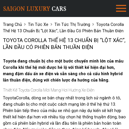
Trang Chủ
Tin Tức Xe
Tin Tức Thị Trường
Toyota Corolla
Thế Hệ 13 Chuẩn Bị “lột Xác”, Lần Đầu Có Phiên Bản Thuần Điện
TOYOTA COROLLA THẾ HỆ 13 CHUẨN BỊ “LỘT XÁC”,
LẦN ĐẦU CÓ PHIÊN BẢN THUẦN ĐIỆN
Toyota đang chuẩn bị cho một bước chuyển mình lớn của mẫu
Corolla khi thế hệ mới được hé lộ với thiết kế hiện đại hơn,
mang đậm dấu ấn xe điện và sẵn sàng cho cả cấu hình hybrid
lẫn thuần điện, đúng với chiến lược đa hướng của hãng.
Thiết Kế Toyota Corolla Mới Mang Hơi Hướng Xe Điện
ToyotaCorolla, dòng xe bán chạy nhất trong lịch sử ngành ô tô,
đang chuẩn bị cho một cuộc cách mạng lớn ở thế hệ thứ 13.
Phiên bản tiếp theo của mẫu xe nhỏ gọn này dự kiến ​​sẽ kết hợp
thiết kế hiện đại hơn với nhiều tùy chọn hệ thống truyền động, bao
gồm cả phiên bản hybrid và lần đầu tiên là phiên bản hoàn toàn