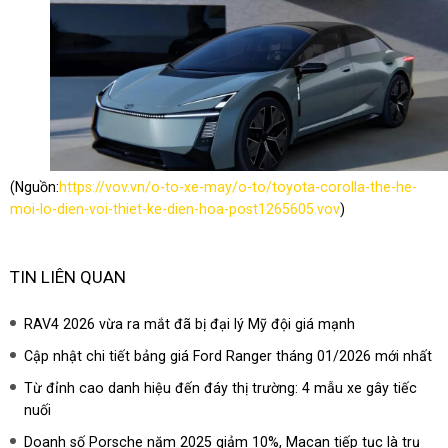
(Nguồn:
https://vov.vn/o-to-xe-may/o-to/toyota-corolla-the-he-
moi-lo-dien-voi-thiet-ke-dien-hoa-post1265605.vov
)
TIN LIÊN QUAN
RAV4 2026 vừa ra mắt đã bị đại lý Mỹ đội giá mạnh
Cập nhật chi tiết bảng giá Ford Ranger tháng 01/2026 mới nhất
Từ đỉnh cao danh hiệu đến đáy thị trường: 4 mẫu xe gây tiếc
nuối
Doanh số Porsche năm 2025 giảm 10%, Macan tiếp tục là trụ