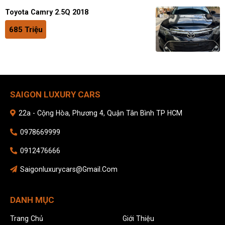
Toyota Camry 2.5Q 2018
685 Triệu
SAIGON LUXURY CARS
22a - Cộng Hòa, Phương 4, Quận Tân Bình TP HCM
0978669999
0912476666
Saigonluxurycars@gmail.com
DANH MỤC
Trang Chủ
Giới Thiệu