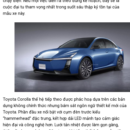
chạy điện. Nếu mọi việc diễn ra theo đúng kế hoạch, đây sẽ là
cuộc đại tu tham vọng nhất trong suốt sáu thập kỷ tồn tại của
mẫu xe này.
Toyota Corolla thế hệ tiếp theo được phác hoạ dựa trên các bản
dựng không chính thức nhưng bám sát ngôn ngữ thiết kế mới của
Toyota. Phần đầu xe nổi bật với cụm đèn trước kiểu
“hammerhead” đặc trưng, kết hợp dải LED mảnh tạo cảm giác
hiện đại và công nghệ hơn. Lưới tản nhiệt được làm gọn gàng,