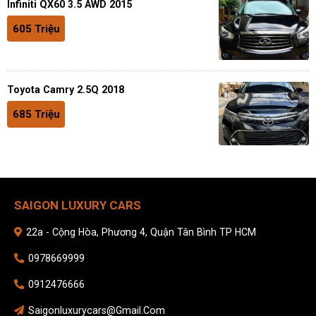
Infiniti QX60 3.5 AWD 2015
605 Triệu
Toyota Camry 2.5Q 2018
685 Triệu
SAIGON LUXURY CARS
22a - Cộng Hòa, Phương 4, Quận Tân Bình TP HCM
0978669999
0912476666
Saigonluxurycars@gmail.com