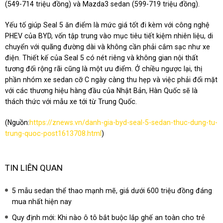
(549-714 triệu đồng) và Mazda3 sedan (599-719 triệu đồng).
Yếu tố giúp Seal 5 ăn điểm là mức giá tốt đi kèm với công nghệ
PHEV của BYD, vốn tập trung vào mục tiêu tiết kiệm nhiên liệu, di
chuyển với quãng đường dài và không cần phải cắm sạc như xe
điện. Thiết kế của Seal 5 có nét riêng và không gian nội thất
tương đối rộng rãi cũng là một ưu điểm. Ở chiều ngược lại, thị
phần nhóm xe sedan cỡ C ngày càng thu hẹp và việc phải đổi mặt
với các thương hiệu hàng đầu của Nhật Bản, Hàn Quốc sẽ là
thách thức với mẫu xe tới từ Trung Quốc.
(Nguồn:
https://znews.vn/danh-gia-byd-seal-5-sedan-thuc-dung-tu-
trung-quoc-post1613708.html
)
TIN LIÊN QUAN
5 mẫu sedan thể thao mạnh mẽ, giá dưới 600 triệu đồng đáng
mua nhất hiện nay
Quy định mới: Khi nào ô tô bắt buộc lắp ghế an toàn cho trẻ