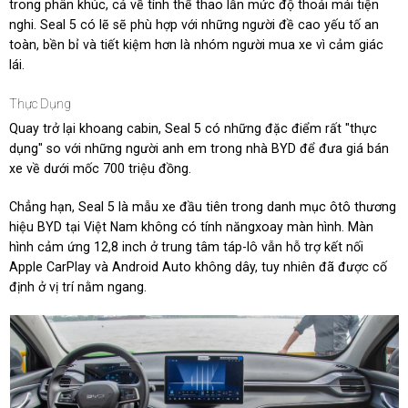
trong phân khúc, cả về tính thể thao lẫn mức độ thoải mái tiện
nghi. Seal 5 có lẽ sẽ phù hợp với những người đề cao yếu tố an
toàn, bền bỉ và tiết kiệm hơn là nhóm người mua xe vì cảm giác
lái.
Thực Dụng
Quay trở lại khoang cabin, Seal 5 có những đặc điểm rất "thực
dụng" so với những người anh em trong nhà BYD để đưa giá bán
xe về dưới mốc 700 triệu đồng.
Chẳng hạn, Seal 5 là mẫu xe đầu tiên trong danh mục ôtô thương
hiệu BYD tại Việt Nam không có tính năngxoay màn hình. Màn
hình cảm ứng 12,8 inch ở trung tâm táp-lô vẫn hỗ trợ kết nối
Apple CarPlay và Android Auto không dây, tuy nhiên đã được cố
định ở vị trí nằm ngang.