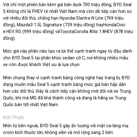
Với chỉ một phiên bản kèm giá bán dưới 700 triệu đồng, BYD Seal
5 không chỉ là PHEV rẻ nhất Việt Nam mà còn dễ tiếp cận hơn so
với nhiều đối thủ, chẳng hạn Hyundai Elantra N Line (769 triệu
đồng), Mazda3 1.5L Signature (739 triệu đồng) hayHondaCivic
e:HEV RS (999 triệu đồng) vàToyotaCorolla Altis 1.8HEV (878 triệu
đồng).
Mức giá này phần nào tạo ra lợi thế cạnh tranh ngay từ đầu dành
cho BYD Seal 5 tại phân khúc sedan cỡ C, nơi không nhiều mẫu
xe còn được khách Việt ưu ái lựa chọn.
Nhìn chung thay vì cạnh tranh bằng công nghệ hay trang bị, BYD
đang muốn mẫu Seal 5 cạnh tranh bằng mức giá bán hấp dẫn
hơn các đối thủ. Đây là cách tiếp cận không mới đối với xe Trung
Quốc, khi mà MG đã khá thành công và đang là hãng xe Trung
Quốc bán tốt nhất Việt Nam.
Kích Thước
Nhìn từ bên ngoài, BYD Seal 5 gây ấn tượng với mặt ca-lăng mạ
crom kích thước lớn, không viền và mở rộng sang 2 bên.