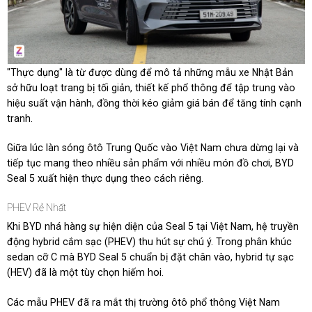
"Thực dụng" là từ được dùng để mô tả những mẫu xe Nhật Bản
sở hữu loạt trang bị tối giản, thiết kế phổ thông để tập trung vào
hiệu suất vận hành, đồng thời kéo giảm giá bán để tăng tính cạnh
tranh.
Giữa lúc làn sóng ôtô Trung Quốc vào Việt Nam chưa dừng lại và
tiếp tục mang theo nhiều sản phẩm với nhiều món đồ chơi, BYD
Seal 5 xuất hiện thực dụng theo cách riêng.
PHEV Rẻ Nhất
Khi BYD nhá hàng sự hiện diện của Seal 5 tại Việt Nam, hệ truyền
động hybrid cắm sạc (PHEV) thu hút sự chú ý. Trong phân khúc
sedan cỡ C mà BYD Seal 5 chuẩn bị đặt chân vào, hybrid tự sạc
(HEV) đã là một tùy chọn hiếm hoi.
Các mẫu PHEV đã ra mắt thị trường ôtô phổ thông Việt Nam