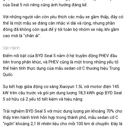
của Seal 5 nói riêng cũng ảnh hưởng đáng kể.
Với những người vẫn còn yêu thích các mẫu xe gầm thấp, đây có
thể là một mẫu xe đáng cân nhắc vì dài và rộng, nhưng phần
đông đã không còn quá để ý tới toàn bộ nhóm xe này, khi gầm
cao mới là "chân ái".
Vận Hành
Điểm nổi bật của BYD Seal 5 nằm ở hệ truyền động PHEV đầu
tiên trong phân khúc, và PHEV cũng là một trong những yếu tố
thể hiện tính thực dụng của mẫu sedan cỡ C thương hiệu Trung
Quốc.
Sự kết hợp giữa động cơ xăng Xiaoyun 1.5L với motor điện 145
kW trên cầu trước và gói pin dung lượng 18,3 kWh giúp BYD Seal
5 sở hữu cả 2 yếu tố tiết kiệm và hiệu năng.
Trải nghiệm BYD Seal 5 với mức dung lượng pin khoảng 70% cho
thấy trên hành trình hỗn hợp trong thành phố, mẫu sedan cỡ C
"ngốn" khoảng 2,1 lít nhiên liệu cho mỗi 100 km di chuyển. Đây là