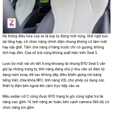
Hệ thống điều hòa của xe là loại tự động một vùng. Ghế ngồi bọc
da tổng hợp, có chức năng chỉnh điện nhưng không có làm mát
hay sấy ghế. Tấm che nắng ở hàng trước chỉ có gương, không
tích hợp đèn. Cửa sổ trời cũng không xuất hiện trên Seal 5.
Lược bỏ một vài chi tiết trong khoang lái nhưng BYD Seal 5 vẫn
giữ lại những trang bị, tính năng đáng chú ý như cần số điện tử
dạng núm xoay, đế sạc không dây, điều khiển giọng nói bằng
tiếng Việt, chìa khóa NFC, tính năng V2L cho phép sử dụng các
thiết bị điện bên ngoài khi cắm trực tiếp vào xe.
Mẫu sedan cỡ C cũng được BYD trang bị gói công nghệ trợ lái
nâng cao gồm 16 tính năng an toàn, bên cạnh camera 360 độ có
chức năng soi gầm.