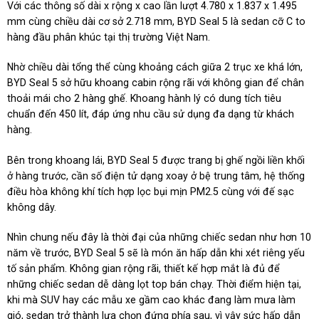
Với các thông số dài x rộng x cao lần lượt 4.780 x 1.837 x 1.495
mm cùng chiều dài cơ sở 2.718 mm, BYD Seal 5 là sedan cỡ C to
hàng đầu phân khúc tại thị trường Việt Nam.
Nhờ chiều dài tổng thể cùng khoảng cách giữa 2 trục xe khá lớn,
BYD Seal 5 sở hữu khoang cabin rộng rãi với không gian để chân
thoải mái cho 2 hàng ghế. Khoang hành lý có dung tích tiêu
chuẩn đến 450 lít, đáp ứng nhu cầu sử dụng đa dạng từ khách
hàng.
Bên trong khoang lái, BYD Seal 5 được trang bị ghế ngồi liền khối
ở hàng trước, cần số điện tử dạng xoay ở bệ trung tâm, hệ thống
điều hòa không khí tích hợp lọc bụi mịn PM2.5 cùng với đế sạc
không dây.
Nhìn chung nếu đây là thời đại của những chiếc sedan như hơn 10
năm về trước, BYD Seal 5 sẽ là món ăn hấp dẫn khi xét riêng yếu
tố sản phẩm. Không gian rộng rãi, thiết kế hợp mắt là đủ để
những chiếc sedan dễ dàng lọt top bán chạy. Thời điểm hiện tại,
khi mà SUV hay các mẫu xe gầm cao khác đang làm mưa làm
gió, sedan trở thành lựa chọn đứng phía sau, vì vậy sức hấp dẫn