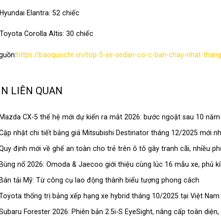
 Hyundai Elantra: 52 chiếc
 Toyota Corolla Altis: 30 chiếc
guồn:
https://baoquocte.vn/top-5-xe-sedan-co-c-ban-chay-nhat-tha
IN LIÊN QUAN
Mazda CX-5 thế hệ mới dự kiến ra mắt 2026: bước ngoặt sau 10 năm 
Cập nhật chi tiết bảng giá Mitsubishi Destinator tháng 12/2025 mới n
Quy định mới về ghế an toàn cho trẻ trên ô tô gây tranh cãi, nhiều p
Bùng nổ 2026: Omoda & Jaecoo giới thiệu cùng lúc 16 mẫu xe, phủ kí
Bán tải Mỹ: Từ công cụ lao động thành biểu tượng phong cách
Toyota thống trị bảng xếp hạng xe hybrid tháng 10/2025 tại Việt Nam
Subaru Forester 2026: Phiên bản 2.5i-S EyeSight, nâng cấp toàn diện,