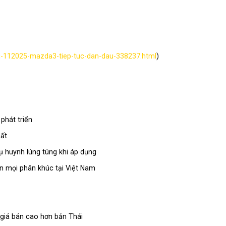
ng-112025-mazda3-tiep-tuc-dan-dau-338237.html
)
phát triển
hất
hụ huynh lúng túng khi áp dụng
n mọi phân khúc tại Việt Nam
 giá bán cao hơn bản Thái