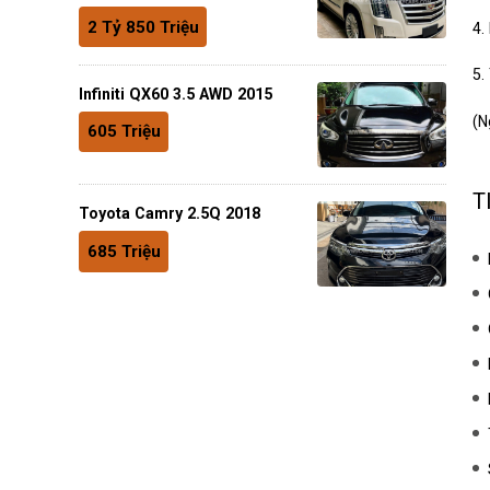
2 Tỷ 850 Triệu
4.
5.
Infiniti QX60 3.5 AWD 2015
(N
605 Triệu
T
Toyota Camry 2.5Q 2018
685 Triệu