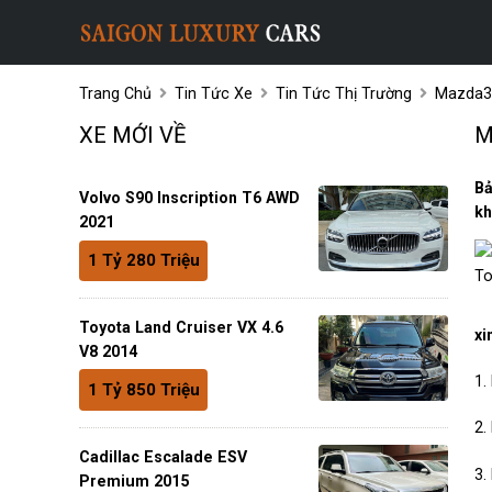
Trang Chủ
Tin Tức Xe
Tin Tức Thị Trường
Mazda3
XE MỚI VỀ
M
Bả
Volvo S90 Inscription T6 AWD
kh
2021
1 Tỷ 280 Triệu
To
Toyota Land Cruiser VX 4.6
xi
V8 2014
1.
1 Tỷ 850 Triệu
2.
Cadillac Escalade ESV
3.
Premium 2015