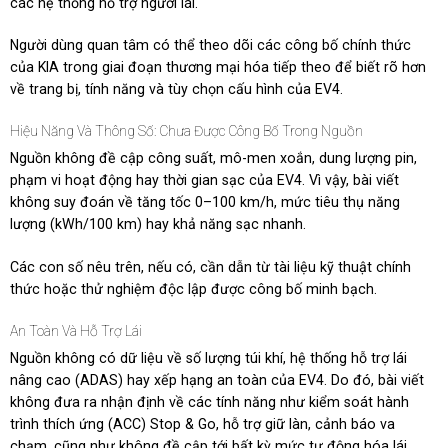
các hệ thống hỗ trợ người lái.
Người dùng quan tâm có thể theo dõi các công bố chính thức
của KIA trong giai đoạn thương mại hóa tiếp theo để biết rõ hơn
về trang bị, tính năng và tùy chọn cấu hình của EV4.
Hiệu Năng Và Thông Số: Chưa Được Công Bố Trong Nguồn
Nguồn không đề cập công suất, mô-men xoắn, dung lượng pin,
phạm vi hoạt động hay thời gian sạc của EV4. Vì vậy, bài viết
không suy đoán về tăng tốc 0–100 km/h, mức tiêu thụ năng
lượng (kWh/100 km) hay khả năng sạc nhanh.
Các con số nêu trên, nếu có, cần dẫn từ tài liệu kỹ thuật chính
thức hoặc thử nghiệm độc lập được công bố minh bạch.
An Toàn Và Hỗ Trợ Lái
Nguồn không có dữ liệu về số lượng túi khí, hệ thống hỗ trợ lái
nâng cao (ADAS) hay xếp hạng an toàn của EV4. Do đó, bài viết
không đưa ra nhận định về các tính năng như kiểm soát hành
trình thích ứng (ACC) Stop & Go, hỗ trợ giữ làn, cảnh báo va
chạm, cũng như không đề cập tới bất kỳ mức tự động hóa lái