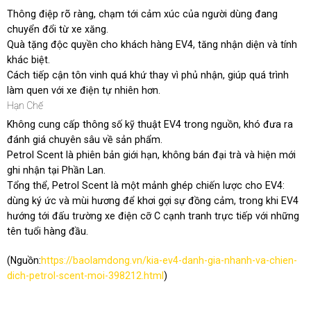
Thông điệp rõ ràng, chạm tới cảm xúc của người dùng đang
chuyển đổi từ xe xăng.
Quà tặng độc quyền cho khách hàng EV4, tăng nhận diện và tính
khác biệt.
Cách tiếp cận tôn vinh quá khứ thay vì phủ nhận, giúp quá trình
làm quen với xe điện tự nhiên hơn.
Hạn Chế
Không cung cấp thông số kỹ thuật EV4 trong nguồn, khó đưa ra
đánh giá chuyên sâu về sản phẩm.
Petrol Scent là phiên bản giới hạn, không bán đại trà và hiện mới
ghi nhận tại Phần Lan.
Tổng thể, Petrol Scent là một mảnh ghép chiến lược cho EV4:
dùng ký ức và mùi hương để khơi gợi sự đồng cảm, trong khi EV4
hướng tới đấu trường xe điện cỡ C cạnh tranh trực tiếp với những
tên tuổi hàng đầu.
(Nguồn:
https://baolamdong.vn/kia-ev4-danh-gia-nhanh-va-chien-
dich-petrol-scent-moi-398212.html
)