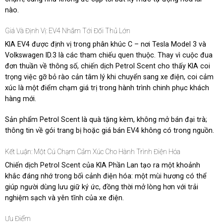
nào.
Giá Và Định Vị: EV4 Nhắm Tới Đối Thủ Lớn
KIA EV4 được định vị trong phân khúc C – nơi Tesla Model 3 và
Volkswagen ID.3 là các tham chiếu quen thuộc. Thay vì cuộc đua
đơn thuần về thông số, chiến dịch Petrol Scent cho thấy KIA coi
trọng việc gỡ bỏ rào cản tâm lý khi chuyển sang xe điện, coi cảm
xúc là một điểm chạm giá trị trong hành trình chinh phục khách
hàng mới.
Sản phẩm Petrol Scent là quà tặng kèm, không mở bán đại trà;
thông tin về gói trang bị hoặc giá bán EV4 không có trong nguồn.
Kết Luận: Một Cú Chạm Cảm Xúc Cho Hành Trình Điện Hóa
Chiến dịch Petrol Scent của KIA Phần Lan tạo ra một khoảnh
khắc đáng nhớ trong bối cảnh điện hóa: một mùi hương có thể
giúp người dùng lưu giữ ký ức, đồng thời mở lòng hơn với trải
nghiệm sạch và yên tĩnh của xe điện.
Ưu Điểm