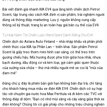
Bài viết đánh giá nhanh KIA EV4 qua lăng kính chiến dịch Petrol
Scent, tập trung vào cách KIA định vị sản phẩm, trải nghiệm người
dùng và thông điệp marketing. Lưu ý: nguồn không cung cấp
thông số kỹ thuật, trang bị an toàn hay giá bán cụ thể của EV4.
Từ Hoài Niệm Tới Chiến Lược: Petrol Scent Dành Riêng Cho EV4
Chiến dịch do Astara Auto Finland – nhà nhập khẩu và phân phối
chính thức của KIA tại Phần Lan – triển khai. Sản phẩm Petrol
Scent là giấy treo thơm mini hình can xăng, có thể treo trên
gương chiếu hậu. Mùi hương được pha trộn giữa hoa nhài, nhựa
bạch dương, dầu động cơ và kim loại, gợi cảm giác quen thuộc
của xưởng sửa chữa – thứ mà nhiều người mê xe coi là “mùi của
đam mê”.
Đáng chú ý, đây là phiên bản giới hạn không bán đại trà, chỉ tặng
cho khách hàng mua mẫu xe điện KIA EV4. Chiến dịch có sự hợp
tác với chuyên gia nước hoa Max Perttula và đi kèm các TVC với
thông điệp dí dỏm: “Bạn có nhớ mùi xăng và cây xăng giữa thời xe
điện không? Chúng tôi có giải pháp cho những triệu chứng nghiện