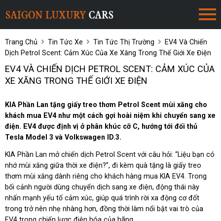
Trang Chủ
Tin Tức Xe
Tin Tức Thị Trường
EV4 Và Chiến
Dịch Petrol Scent: Cảm Xúc Của Xe Xăng Trong Thế Giới Xe Điện
EV4 VÀ CHIẾN DỊCH PETROL SCENT: CẢM XÚC CỦA
XE XĂNG TRONG THẾ GIỚI XE ĐIỆN
KIA Phần Lan tặng giấy treo thơm Petrol Scent mùi xăng cho
khách mua EV4 như một cách gợi hoài niệm khi chuyển sang xe
điện. EV4 được định vị ở phân khúc cỡ C, hướng tới đối thủ
Tesla Model 3 và Volkswagen ID.3.
KIA Phần Lan mở chiến dịch Petrol Scent với câu hỏi: “Liệu bạn có
nhớ mùi xăng giữa thời xe điện?”, đi kèm quà tặng là giấy treo
thơm mùi xăng dành riêng cho khách hàng mua KIA EV4. Trong
bối cảnh người dùng chuyển dịch sang xe điện, động thái này
nhấn mạnh yếu tố cảm xúc, giúp quá trình rời xa động cơ đốt
trong trở nên nhẹ nhàng hơn, đồng thời làm nổi bật vai trò của
EV4 trong chiến lược điện hóa của hãng.