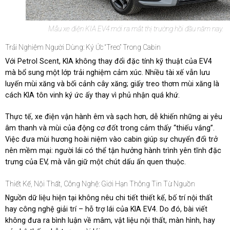
Mẫu xe điện KIA EV4 mới ra mắt thị trường hồi đầu năm nay.
Trải Nghiệm Người Dùng: Ký Ức “treo” Trong Cabin
Với Petrol Scent, KIA không thay đổi đặc tính kỹ thuật của EV4
mà bổ sung một lớp trải nghiệm cảm xúc. Nhiều tài xế vẫn lưu
luyến mùi xăng và bối cảnh cây xăng; giấy treo thơm mùi xăng là
cách KIA tôn vinh ký ức ấy thay vì phủ nhận quá khứ.
Thực tế, xe điện vận hành êm và sạch hơn, dễ khiến những ai yêu
âm thanh và mùi của động cơ đốt trong cảm thấy “thiếu vắng”.
Việc đưa mùi hương hoài niệm vào cabin giúp sự chuyển đổi trở
nên mềm mại: người lái có thể tận hưởng hành trình yên tĩnh đặc
trưng của EV, mà vẫn giữ một chút dấu ấn quen thuộc.
Thiết Kế, Nội Thất, Công Nghệ: Giới Hạn Thông Tin Từ Nguồn
Nguồn dữ liệu hiện tại không nêu chi tiết thiết kế, bố trí nội thất
hay công nghệ giải trí – hỗ trợ lái của KIA EV4. Do đó, bài viết
không đưa ra bình luận về mâm, vật liệu nội thất, màn hình, hay