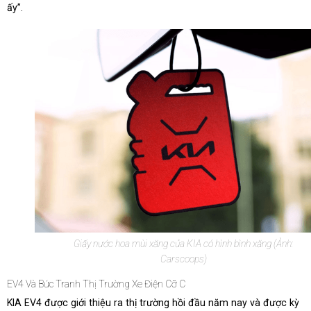
ấy”.
Giấy nước hoa mùi xăng của KIA có hình bình xăng (Ảnh:
Carscoops)
EV4 Và Bức Tranh Thị Trường Xe Điện Cỡ C
KIA EV4 được giới thiệu ra thị trường hồi đầu năm nay và được kỳ