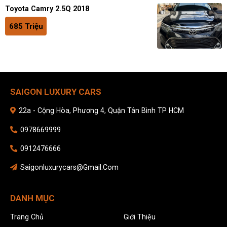
Toyota Camry 2.5Q 2018
685 Triệu
SAIGON LUXURY CARS
22a - Cộng Hòa, Phương 4, Quận Tân Bình TP HCM
0978669999
0912476666
Saigonluxurycars@gmail.com
DANH MỤC
Trang Chủ
Giới Thiệu