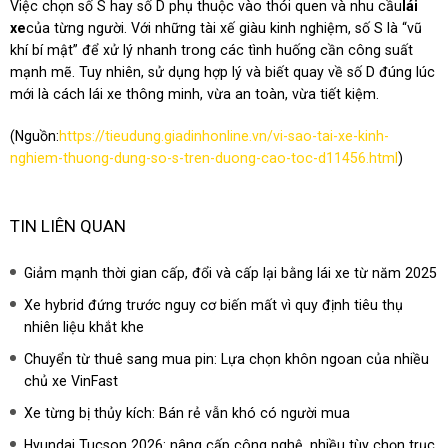
Việc chọn số S hay số D phụ thuộc vào thói quen và nhu cầu
lái
xe
của từng người. Với những tài xế giàu kinh nghiệm, số S là “vũ
khí bí mật” để xử lý nhanh trong các tình huống cần công suất
mạnh mẽ. Tuy nhiên, sử dụng hợp lý và biết quay về số D đúng lúc
mới là cách lái xe thông minh, vừa an toàn, vừa tiết kiệm.
(Nguồn:
https://tieudung.giadinhonline.vn/vi-sao-tai-xe-kinh-
nghiem-thuong-dung-so-s-tren-duong-cao-toc-d11456.html
)
TIN LIÊN QUAN
Giảm mạnh thời gian cấp, đổi và cấp lại bằng lái xe từ năm 2025
Xe hybrid đứng trước nguy cơ biến mất vì quy định tiêu thụ
nhiên liệu khắt khe
Chuyển từ thuê sang mua pin: Lựa chọn khôn ngoan của nhiều
chủ xe VinFast
Xe từng bị thủy kích: Bán rẻ vẫn khó có người mua
Hyundai Tucson 2026: nâng cấp công nghệ, nhiều tùy chọn trục