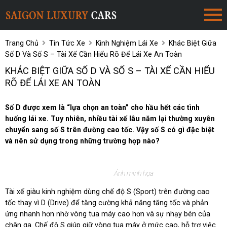
Trang Chủ
Tin Tức Xe
Kinh Nghiệm Lái Xe
Khác Biệt Giữa
Số D Và Số S – Tài Xế Cần Hiểu Rõ Để Lái Xe An Toàn
KHÁC BIỆT GIỮA SỐ D VÀ SỐ S – TÀI XẾ CẦN HIỂU
RÕ ĐỂ LÁI XE AN TOÀN
Số D được xem là “lựa chọn an toàn” cho hầu hết các tình
huống lái xe. Tuy nhiên, nhiều tài xế lâu năm lại thường xuyên
chuyển sang số S trên đường cao tốc. Vậy số S có gì đặc biệt
và nên sử dụng trong những trường hợp nào?
Ảnh minh họa
Tài xế giàu kinh nghiệm dùng chế độ S (Sport) trên đường cao
tốc thay vì D (Drive) để tăng cường khả năng tăng tốc và phản
ứng nhanh hơn nhờ vòng tua máy cao hơn và sự nhạy bén của
chân ga. Chế độ S giúp giữ vòng tua máy ở mức cao, hỗ trợ việc