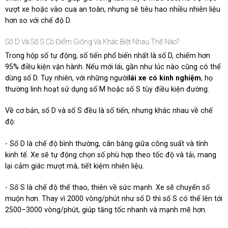
vượt xe hoặc vào cua an toàn, nhưng sẽ tiêu hao nhiều nhiên liệu
hơn so với chế độ D.
Số D Và Số S Có Điểm Giống Và Khác Biệt Nhau Thế Nào?
Trong hộp số tự động, số tiến phổ biến nhất là số D, chiếm hơn
95% điều kiện vận hành. Nếu mới lái, gần như lúc nào cũng có thể
dùng số D. Tuy nhiên, với những người
lái xe có kinh nghiệm
, họ
thường linh hoạt sử dụng số M hoặc số S tùy điều kiện đường.
Về cơ bản, số D và số S đều là số tiến, nhưng khác nhau về chế
độ:
- Số D là chế độ bình thường, cân bằng giữa công suất và tính
kinh tế. Xe sẽ tự động chọn số phù hợp theo tốc độ và tải, mang
lại cảm giác mượt mà, tiết kiệm nhiên liệu.
- Số S là chế độ thể thao, thiên về sức mạnh. Xe sẽ chuyển số
muộn hơn. Thay vì 2000 vòng/phút như số D thì số S có thể lên tới
2500–3000 vòng/phút, giúp tăng tốc nhanh và mạnh mẽ hơn.