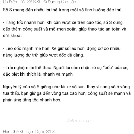
Ưu Điểm Của Số S Khi Đi Đường Cao Tốc
Số S mang đến nhiều lợi thế trong một số tình huống đặc thù:
- Tăng tốc nhanh hơn: Khi cần vượt xe trên cao tốc, số S cung
cấp thêm công suất và mô-men xoắn, giúp thao tác an toàn và
dứt khoát.
- Leo dốc mạnh mẽ hơn: Xe giữ số lâu hơn, động cơ có nhiều
năng lượng dự trữ, giúp vượt dốc dễ dàng.
- Trải nghiệm lái thể thao: Người lái cảm nhận rõ sự “bốc” của xe,
đặc biệt khi thích lái nhanh và mạnh.
Nguyên lý của số S giống như lái xe số sàn: thay vì sang số ở vòng
tua thấp, bạn giữ ga đến vòng tua cao hơn, công suất sẽ mạnh và
phản ứng tăng tốc nhanh hơn.
Ảnh minh họa
Hạn Chế Khi Lạm Dụng Số S