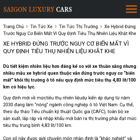
Trang Chủ
Tin Tức Xe
Tin Tức Thị Trường
Xe Hybrid Đứng
Trước Nguy Cơ Biến Mất Vì Quy Định Tiêu Thụ Nhiên Liệu Khắt Khe
XE HYBRID ĐỨNG TRƯỚC NGUY CƠ BIẾN MẤT VÌ
QUY ĐỊNH TIÊU THỤ NHIÊN LIỆU KHẮT KHE
Dù tiết kiệm nhiên liệu hơn đáng kể so với xe thuần xăng nhưng
nhiều mẫu xe hybrid quen thuộc vẫn đứng trước nguy cơ “biến
mất” khỏi thị trường ô tô nếu quy định mức tiêu thụ 4,83 lít/100
km có hiệu lực.
Quy định mới về mứctiêu thụ nhiên liệudự kiến áp dụng từ năm
2030 đang làm “nóng” ngành công nghiệp ô tô Việt Nam. Cụ thể,
theo dự thảo Tiêu chuẩn kỹ thuật Quốc gia (CAFC), toàn bộ xe
sản xuất, lắp ráp và nhập khẩu mới bán ra thị trường phải đạt mức
tiêu thụ trung bình 4,83 lít/100 km.
Con số này được giới chuyên môn nhận định là “khắc nghiệt” và