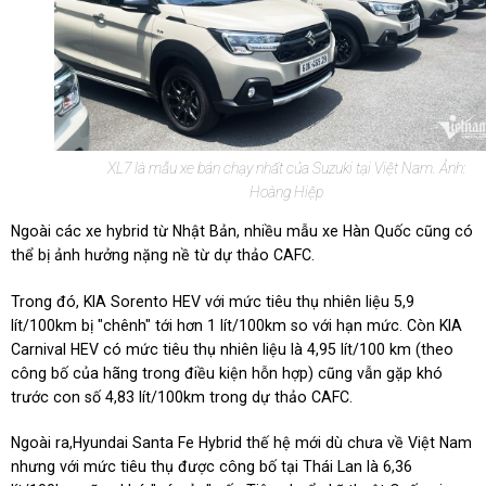
XL7 là mẫu xe bán chạy nhất của Suzuki tại Việt Nam. Ảnh:
Hoàng Hiệp
Ngoài các xe hybrid từ Nhật Bản, nhiều mẫu xe Hàn Quốc cũng có
thể bị ảnh hưởng nặng nề từ dự thảo CAFC.
Trong đó, KIA Sorento HEV với mức tiêu thụ nhiên liệu 5,9
lít/100km bị "chênh" tới hơn 1 lít/100km so với hạn mức. Còn KIA
Carnival HEV có mức tiêu thụ nhiên liệu là 4,95 lít/100 km (theo
công bố của hãng trong điều kiện hỗn hợp) cũng vẫn gặp khó
trước con số 4,83 lít/100km trong dự thảo CAFC.
Ngoài ra,Hyundai Santa Fe Hybrid thế hệ mới dù chưa về Việt Nam
nhưng với mức tiêu thụ được công bố tại Thái Lan là 6,36