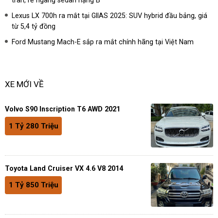
tràn, rẻ ngang sedan hạng B
Lexus LX 700h ra mắt tại GIIAS 2025: SUV hybrid đầu bảng, giá
từ 5,4 tỷ đồng
Ford Mustang Mach-E sắp ra mắt chính hãng tại Việt Nam
XE MỚI VỀ
Volvo S90 Inscription T6 AWD 2021
1 Tỷ 280 Triệu
Toyota Land Cruiser VX 4.6 V8 2014
1 Tỷ 850 Triệu