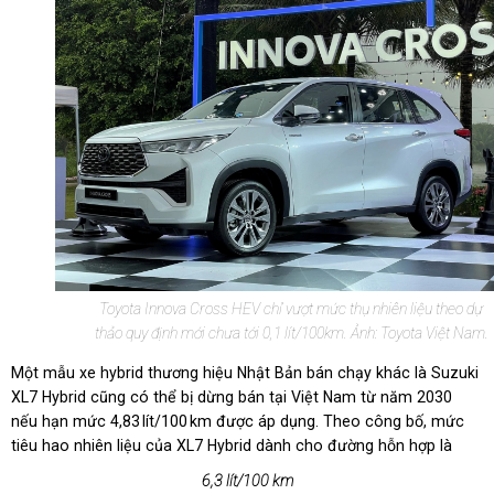
Toyota Innova Cross HEV chỉ vượt mức thụ nhiên liệu theo dự
thảo quy định mới chưa tới 0,1 lít/100km. Ảnh: Toyota Việt Nam.
Một mẫu xe hybrid thương hiệu Nhật Bản bán chạy khác là Suzuki
XL7 Hybrid cũng có thể bị dừng bán tại Việt Nam từ năm 2030
nếu hạn mức 4,83 lít/100 km được áp dụng. Theo công bố, mức
tiêu hao nhiên liệu của XL7 Hybrid dành cho đường hỗn hợp là
6,3 lít/100 km