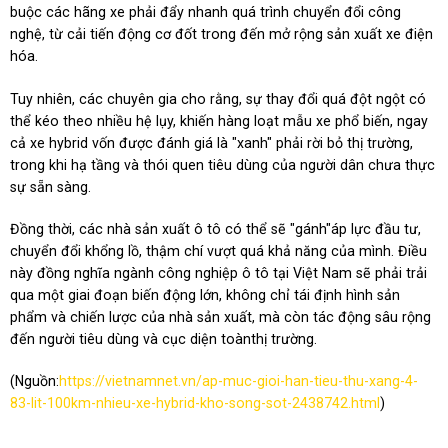
buộc các hãng xe phải đẩy nhanh quá trình chuyển đổi công
nghệ, từ cải tiến động cơ đốt trong đến mở rộng sản xuất xe điện
hóa.
Tuy nhiên, các chuyên gia cho rằng, sự thay đổi quá đột ngột có
thể kéo theo nhiều hệ lụy, khiến hàng loạt mẫu xe phổ biến, ngay
cả xe hybrid vốn được đánh giá là "xanh" phải rời bỏ thị trường,
trong khi hạ tầng và thói quen tiêu dùng của người dân chưa thực
sự sẵn sàng.
Đồng thời, các nhà sản xuất ô tô có thể sẽ "gánh"áp lực đầu tư,
chuyển đổi khổng lồ, thậm chí vượt quá khả năng của mình. Điều
này đồng nghĩa ngành công nghiệp ô tô tại Việt Nam sẽ phải trải
qua một giai đoạn biến động lớn, không chỉ tái định hình sản
phẩm và chiến lược của nhà sản xuất, mà còn tác động sâu rộng
đến người tiêu dùng và cục diện toànthị trường.
(Nguồn:
https://vietnamnet.vn/ap-muc-gioi-han-tieu-thu-xang-4-
83-lit-100km-nhieu-xe-hybrid-kho-song-sot-2438742.html
)