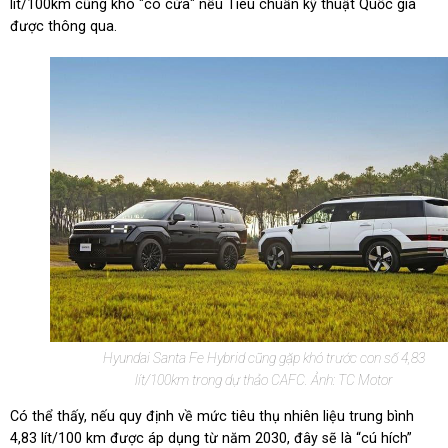
lít/100km cũng khó "có cửa" nếu Tiêu chuẩn kỹ thuật Quốc gia
được thông qua.
Hyundai Santa Fe Hybrid cũng gặp khó trước con số 4,83
lít/100km trong dự thảo CAFC. Ảnh: TC Motor
Có thể thấy, nếu quy định về mức tiêu thụ nhiên liệu trung bình
4,83 lít/100 km được áp dụng từ năm 2030, đây sẽ là “cú hích”