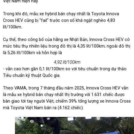
Việt Nam hiện nay.
Trong khi đó, mẫu xe hybrid bán chạy nhất là Toyota Innova
Cross HEV cũng bị "fail" trước con số khá ngặt nghèo 4,83
lít/100km.
Cụ thể, theo công bố của hãng xe Nhật Bản, Innova Cross HEV có
mức tiêu thụ nhiên liệu trong đô thị là 4,35 lít/100km; ngoài đô thị
là 5,26 lít/100km và hỗn hợp là
4,92 lít/100km
- vẫn cao hơn gần 0,1 lít/100km so với tiêu chuẩn trong dự thảo
Tiêu chuẩn kỹ thuật Quốc gia.
Theo VAMA, trong 7 tháng đầu năm 2025, Innova Cross HEV vẫn
là mẫu xe hybrid bán chạy nhất thị trường với 1.631 chiếc được
bàn giao tới tay người Việt, chiếm 39% tổng lượng xe Innova Cross
mà Toyota Việt Nam bán ra (4.162 chiếc).