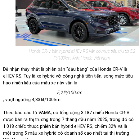
Honda CR-V bản hybrid e:HEV RS vẫn có mức tiêu thụ tới 5,2
lít/100km. Ảnh: Honda Việt Nam
Dễ nhận thấy nhất là phiên bản "đầu bảng" của Honda CR‑V là
e:HEV RS. Tuy là xe hybrid với công nghệ tiên tiến, song mức tiêu
hao nhiên liệu của mẫu xe này vẫn là
5,2 lít/100 km
, vượt ngưỡng 4,83 lít/100 km.
Theo báo cáo từ VAMA, có tổng cộng 3.187 chiếc Honda CR-V
được bán ra thị trường trong 7 tháng đầu năm 2025, trong đó có
1.018 chiếc thuộc phiên bản hybrid e:HEV RS, chiếm 32% và là
một trong 5 mẫu xe hybrid có doanh số cao nhất tại thị trường