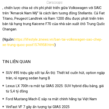
Carscoops
, chiến lược chia sẻ chi phí phát triển giữa Volkswagen với SAIC
trên “Amarok Nam Mỹ” là cách làm tương đồng Stellantis. Cả Fiat
Titano, Peugeot Landtrek và Ram 1200 đều được phát triển trên
bán tải hạng trung Kaicene F70 của nhà sản xuất ôtô Trung Quốc
Changan.
(Nguồn:
https://lifestyle.znews.vn/ban-tai-volkswagen-sao-chep-
xe-trung-quoc-post1574958.html
)
TIN LIÊN QUAN
SUV 495 triệu gây sốt tại Ấn Độ: Thiết kế cuốn hút, option ngập
tràn, rẻ ngang sedan hạng B
Lexus LX 700h ra mắt tại GIIAS 2025: SUV hybrid đầu bảng, giá
từ 5,4 tỷ đồng
Ford Mustang Mach-E sắp ra mắt chính hãng tại Việt Nam
VinFast VF 7 gây ấn tượng tại GIIAS 2025