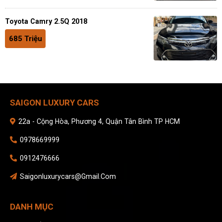
Toyota Camry 2.5Q 2018
685 Triệu
SAIGON LUXURY CARS
22a - Cộng Hòa, Phương 4, Quận Tân Bình TP HCM
0978669999
0912476666
Saigonluxurycars@gmail.com
DANH MỤC