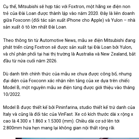
Cụ thể, Mitsubishi sẽ hợp tác với Foxtron, một hãng xe điện non
trẻ của Đài Loan được thành lập vào năm 2020. Đây là liên doanh
giữa Foxconn (đối tác sản xuất iPhone cho Apple) và Yulon – nhà
sản xuất ô tô lớn nhất Đài Loan.
Theo thông tin từ Automotive News, mẫu xe điện Mitsubishi đang
phát triển cùng Foxtron sẽ được sản xuất tại Đài Loan bởi Yulon,
và chỉ phân phối tại hai thị trường là Australia và New Zealand, bắt
đầu từ nửa cuối năm 2026.
Dù danh tính chính thức của mẫu xe chưa được công bố, nhưng
đại diện của Foxconn xác nhận nền tảng của xe dựa trên chiếc
Model B, một nguyên mẫu xe điện từng được giới thiệu vào tháng
10/2022.
Model B được thiết kế bởi Pininfarina, studio thiết kế trứ danh của
Italy và cũng là đối tác của VinFast. Xe có kích thước dài x rộng x
cao là 4.300 x 1.860 x 1.5300 (mm). Chiều dài cơ sở lên tới
2.800mm hứa hẹn mang lại không gian nội thất rộng rãi.