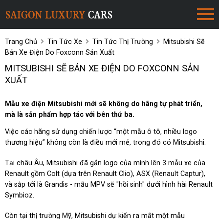
Trang Chủ
Tin Tức Xe
Tin Tức Thị Trường
Mitsubishi Sẽ
Bán Xe Điện Do Foxconn Sản Xuất
MITSUBISHI SẼ BÁN XE ĐIỆN DO FOXCONN SẢN
XUẤT
Mẫu xe điện Mitsubishi mới sẽ không do hãng tự phát triển,
mà là sản phẩm hợp tác với bên thứ ba.
Việc các hãng sử dụng chiến lược “một mẫu ô tô, nhiều logo
thương hiệu” không còn là điều mới mẻ, trong đó có Mitsubishi.
Tại châu Âu, Mitsubishi đã gắn logo của mình lên 3 mẫu xe của
Renault gồm Colt (dựa trên Renault Clio), ASX (Renault Captur),
và sắp tới là Grandis - mẫu MPV sẽ "hồi sinh" dưới hình hài Renault
Symbioz.
Còn tại thị trường Mỹ, Mitsubishi dự kiến ra mắt một mẫu