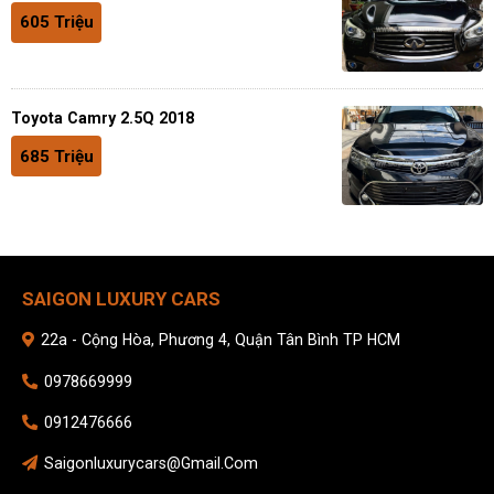
605 Triệu
Toyota Camry 2.5Q 2018
685 Triệu
SAIGON LUXURY CARS
22a - Cộng Hòa, Phương 4, Quận Tân Bình TP HCM
0978669999
0912476666
Saigonluxurycars@gmail.com