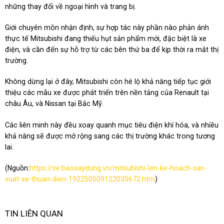
những thay đổi về ngoại hình và trang bị.
Giới chuyên môn nhận định, sự hợp tác này phần nào phản ánh
thực tế Mitsubishi đang thiếu hụt sản phẩm mới, đặc biệt là xe
điện, và cần đến sự hỗ trợ từ các bên thứ ba để kịp thời ra mắt thị
trường.
Không dừng lại ở đây, Mitsubishi còn hé lộ khả năng tiếp tục giới
thiệu các mẫu xe được phát triển trên nền tảng của Renault tại
châu Âu, và Nissan tại Bắc Mỹ.
Các liên minh này đều xoay quanh mục tiêu điện khí hóa, và nhiều
khả năng sẽ được mở rộng sang các thị trường khác trong tương
lai.
(Nguồn:
https://xe.baoxaydung.vn/mitsubishi-len-ke-hoach-san-
xuat-xe-thuan-dien-192250509122035672.htm
)
TIN LIÊN QUAN