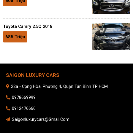
605 Triệu
Toyota Camry 2.5Q 2018
685 Triệu
SAIGON LUXURY CARS
22a - Cộng Hòa, Phương 4, Quận Tân Bình TP HCM
0978669999
0912476666
Saigonluxurycars@gmail.com