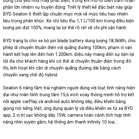
động chủ yếu như máy phát điện, trong khi mô-tơ điện đảm nhận
phần lớn nhiệm vụ truyền động. Triết lý thiết kế đặc biệt này giúp
BYD Sealion 6 thiết lập chuẩn mực mới về mức tiêu hao nhiên
liệu trong phân khúc. Xe chỉ tiêu thụ 1,1 L/100 km trong điều kiện
lượng pin đạt 100%, mang lại lợi thế rõ rệt về chi phí vận hành.
BYD trang bị cho xe bộ pin blade battery dung lượng 18,3kWh, cho
phép di chuyển thuần điện với quãng đường 100km, phạm vi vận
hành kết hợp lên đến hơn 1.200km. Điều này mang đến sự tiện lợi
tối đa cho khách hàng khi có thể di chuyển thuần điện trong đô
thị, linh hoạt khi cần di chuyển quãng đường dài bằng cách
chuyển sang chế độ hybrid.
Sealion 6 nâng tầm trải nghiệm người dùng với loạt tính năng hiện
đại như màn hình trung tâm 15,6 inch xoay thông minh hỗ trợ kết
nối apple carPlay và android auto không dây, điều khiển bằng
giọng nói tiếng Việt, ứng dụng quản lý và điều khiển xe từ xa BYD
app, 2 vị trí sạc không dây 15W, camera toàn cảnh tích hợp tính
năng nhìn xuyên gầm, hệ thống âm thanh Infinity 10 loa,...