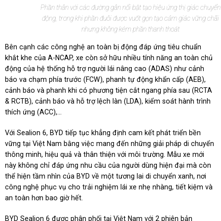
Phần thân với các đường gân nổi bật tạo hiệu ứng thị giác chuyển
động, trong khi phần đuôi được vuốt gọn tạo cảm giác vững chãi
nhưng không kém phần thanh thoát
Bên cạnh các công nghệ an toàn bị động đáp ứng tiêu chuẩn
khắt khe của A-NCAP, xe còn sở hữu nhiều tính năng an toàn chủ
động của hệ thống hỗ trợ người lái nâng cao (ADAS) như cảnh
báo va chạm phía trước (FCW), phanh tự động khẩn cấp (AEB),
cảnh báo và phanh khi có phương tiện cắt ngang phía sau (RCTA
& RCTB), cảnh báo và hỗ trợ lệch làn (LDA), kiểm soát hành trình
thích ứng (ACC),...
Với Sealion 6, BYD tiếp tục khẳng định cam kết phát triển bền
vững tại Việt Nam bằng việc mang đến những giải pháp di chuyển
thông minh, hiệu quả và thân thiện với môi trường. Mẫu xe mới
này không chỉ đáp ứng nhu cầu của người dùng hiện đại mà còn
thể hiện tầm nhìn của BYD về một tương lai di chuyển xanh, nơi
công nghệ phục vụ cho trải nghiệm lái xe nhẹ nhàng, tiết kiệm và
an toàn hơn bao giờ hết.
BYD Sealion 6 được phân phối tại Việt Nam với 2 phiên bản