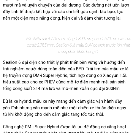
mượt mà và uyển chuyển của đại dương. Các đường nét uốn lượn
đầy tinh tế được kết hợp với các chi tiết góc cạnh táo bạo, tạo
nên một diện mạo năng động, hiện đại và đậm chất tương lai.
Với chiều dài 4.775 mm, rộng 1.890 mm, cao 1.670 mm và trục
cơ sở 2.765 mm, Sealion 6 là mẫu SUV có kích thước lớn nhất
trong phân khúc hạng C.
Sealion 6 đại diện cho triết lý phát triển bền vững và hướng đến
trải nghiệm người dùng toàn diện của BYD. Trái tim của mẫu xe là
hệ truyền động DM-i Super Hybrid, tích hợp động cơ Xiaoyun 1.5L
hiệu suất cao cho xe PHEV cùng mô-tơ điện mạnh mẽ, sản sinh
tổng công suất 214 mã lực và mô-men xoắn cực đại 300Nm.
Dù là xe hybrid, mẫu xe này mang đến cảm giác vận hành đầy
yên tĩnh nhưng vẫn mạnh mẽ như một chiếc xe thuần điện ngay
từ khi khởi động cho đến cảm giác tăng tốc tức thời.
Công nghệ DM-i Super Hybrid được tối ưu để động cơ xăng hoạt