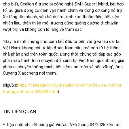
cho biết, Sealion 6 trang bị công nghệ DM-i Super Hybrid, kết hợp
tối ưu giữa động cơ điện vận hành chính và động cơ xăng hỗ trợ.
Xe tăng tốc nhanh, vận hành êm ái như xe thuần điện, tiết kiệm
nhiên liệu, thân thiện môi trường cùng quãng đường di chuyển
vượt trội và không còn lo lắng về trạm sạc.
“Đây là minh chứng cho cam kết đầu tư bền vững và lâu dài tại
Việt Nam, không chỉ từ tập đoàn toàn cầu, mà còn từ hệ thống
nhà phân phối trên toàn quốc. Đồng thời, chúng tôi tiếp tục góp
phần vào hành trình chuyển đổi xanh tại Việt Nam qua những giải
pháp di chuyển thông minh, tiết kiệm, an toàn và bền vững”, ông
Ouyang Xiaocheng nói thêm.
(Nguồn:
https://theleader.vn/byd-sealion-6-chinh-thuc-ra-mat-thi-
truong-viet-nam-d39834.html
)
TIN LIÊN QUAN
Cập nhật chi tiết bảng giá Vinfast VF5 tháng 04/2025 kèm ưu