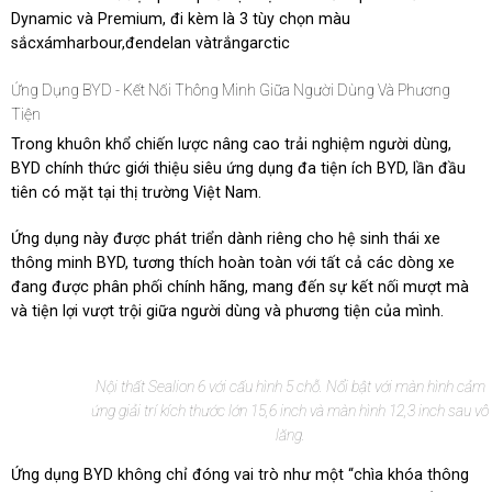
Dynamic và Premium, đi kèm là 3 tùy chọn màu
sắcxámharbour,đendelan vàtrắngarctic
Ứng Dụng BYD - Kết Nối Thông Minh Giữa Người Dùng Và Phương
Tiện
Trong khuôn khổ chiến lược nâng cao trải nghiệm người dùng,
BYD chính thức giới thiệu siêu ứng dụng đa tiện ích BYD, lần đầu
tiên có mặt tại thị trường Việt Nam.
Ứng dụng này được phát triển dành riêng cho hệ sinh thái xe
thông minh BYD, tương thích hoàn toàn với tất cả các dòng xe
đang được phân phối chính hãng, mang đến sự kết nối mượt mà
và tiện lợi vượt trội giữa người dùng và phương tiện của mình.
Nội thất Sealion 6 với cấu hình 5 chỗ. Nổi bật với màn hình cảm
ứng giải trí kích thước lớn 15,6 inch và màn hình 12,3 inch sau vô
lăng.
Ứng dụng BYD không chỉ đóng vai trò như một “chìa khóa thông