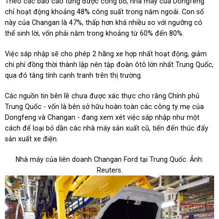
Theo các báo cáo từng được công bố, nhà máy của Dongfeng
chỉ hoạt động khoảng 48% công suất trong năm ngoái. Con số
này của Changan là 47%, thấp hơn khá nhiều so với ngưỡng có
thể sinh lời, vốn phải nằm trong khoảng từ 60% đến 80%.
Việc sáp nhập sẽ cho phép 2 hãng xe hợp nhất hoạt động, giảm
chi phí đồng thời thành lập nên tập đoàn ôtô lớn nhất Trung Quốc,
qua đó tăng tính cạnh tranh trên thị trường.
Các nguồn tin bên lề chưa được xác thực cho rằng Chính phủ
Trung Quốc - vốn là bên sở hữu hoàn toàn các công ty mẹ của
Dongfeng và Changan - đang xem xét việc sáp nhập như một
cách để loại bỏ dần các nhà máy sản xuất cũ, tiến đến thúc đẩy
sản xuất xe điện.
Nhà máy của liên doanh Changan Ford tại Trung Quốc. Ảnh:
Reuters.