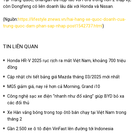
còn Dongfeng có liên doanh lâu dài với Honda và Nissan.
(Nguồn:
https://lifestyle.znews.vn/hai-hang-xe-quoc-doanh-cua-
trung-quoc-dam-phan-sap-nhap-post1542737.html
)
TIN LIÊN QUAN
Honda HR-V 2025 rục rịch ra mắt Việt Nam, khoảng 700 triệu
đồng
Cập nhật chi tiết bảng giá Mazda tháng 03/2025 mới nhất
MG5 giảm giá, nay rẻ hơn cả Morning, Grand i10
Công nghệ sạc xe điện “nhanh như đổ xăng” giúp BYD bỏ xa
các đối thủ
Xe Hàn vắng bóng trong top ôtô bán chạy tại Việt Nam trong
tháng 2
Gần 2.500 xe ô tô điện VinFast lên đường tới Indonesia