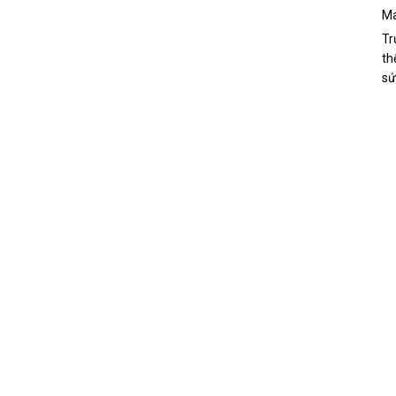
Ma
Tr
th
sứ