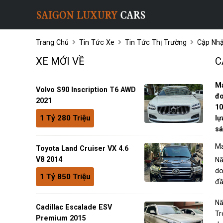
Trang Chủ
Tin Tức Xe
Tin Tức Thị Trường
Cập Nhậ
XE MỚI VỀ
C
Ma
Volvo S90 Inscription T6 AWD
đo
2021
10
1 Tỷ 280 Triệu
lự
sá
Ma
Toyota Land Cruiser VX 4.6
V8 2014
Nă
do
1 Tỷ 850 Triệu
đầ
Nă
Cadillac Escalade ESV
Tr
Premium 2015