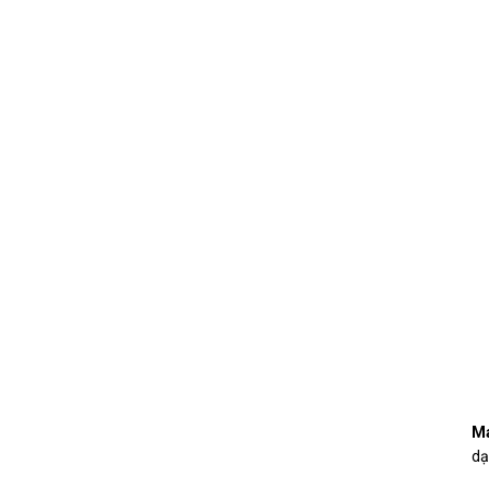
Ma
dạ