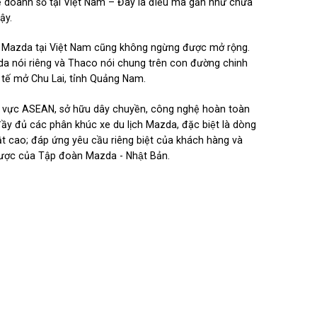
ề doanh số tại Việt Nam – Đây là điều mà gần như chưa
ậy.
a Mazda tại Việt Nam cũng không ngừng được mở rộng.
zda nói riêng và Thaco nói chung trên con đường chinh
 tế mở Chu Lai, tỉnh Quảng Nam.
u vực ASEAN, sở hữu dây chuyền, công nghệ hoàn toàn
ủ các phân khúc xe du lịch Mazda, đặc biệt là dòng
huật cao; đáp ứng yêu cầu riêng biệt của khách hàng và
lược của Tập đoàn Mazda - Nhật Bản.