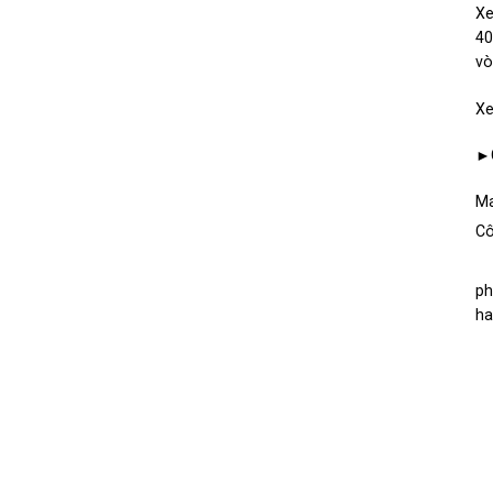
Xe
40
vò
Xe
►G
Ma
Cô
ph
ha