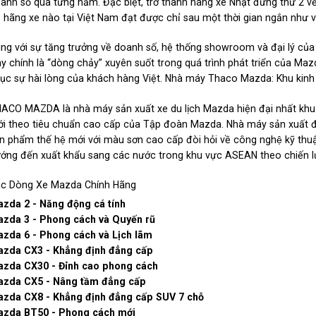
anh số qua từng năm. Đặc biệt, trở thành hãng xe Nhật đứng thứ 2 v
 hãng xe nào tại Việt Nam đạt được chỉ sau một thời gian ngắn như v
ng với sự tăng trưởng về doanh số, hệ thống showroom và đại lý củ
y chính là “dòng chảy” xuyên suốt trong quá trình phát triển của Ma
ục sự hài lòng của khách hàng Việt. Nhà máy Thaco Mazda: Khu kinh
ACO MAZDA là nhà máy sản xuất xe du lịch Mazda hiện đại nhất kh
i theo tiêu chuẩn cao cấp của Tập đoàn Mazda. Nhà máy sản xuất đầy đ
̉n phẩm thế hệ mới với màu sơn cao cấp đòi hỏi về công nghệ kỹ t
ớng đến xuất khẩu sang các nước trong khu vực ASEAN theo chiến 
c Dòng Xe Mazda Chính Hãng
zda 2 - Năng động cá tính
zda 3 - Phong cách và Quyến rũ
zda 6 - Phong cách và Lịch lãm
zda CX3 - Khẳng định đẳng cấp
zda CX30 - Đỉnh cao phong cách
zda CX5 - Nâng tầm đẳng cấp
zda CX8 - Khẳng định đẳng cấp SUV 7 chỗ
zda BT50 - Phong cách mới