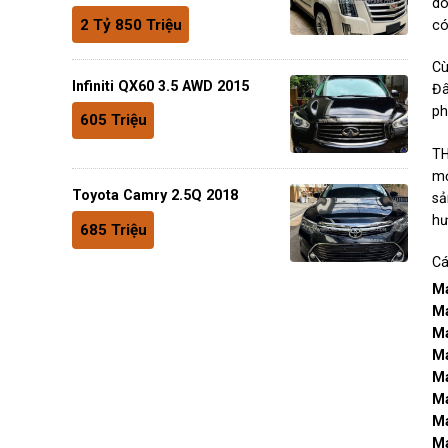
do
2 Tỷ 850 Triệu
có
Cù
Infiniti QX60 3.5 AWD 2015
Đâ
ph
605 Triệu
TH
mớ
Toyota Camry 2.5Q 2018
sa
hư
685 Triệu
Cá
Ma
Ma
Ma
Ma
Ma
Ma
Ma
Ma