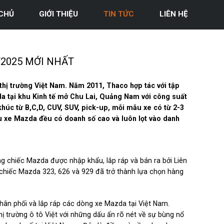
CHỦ
GIỚI THIỆU
TIN TỨC
LIÊN HỆ
/2025 MỚI NHẤT
 thị trường Việt Nam. Năm 2011, Thaco hợp tác với tập
a tại khu Kinh tế mở Chu Lai, Quảng Nam với công suất
húc từ B,C,D, CUV, SUV, pick-up, mỗi mẫu xe có từ 2-3
u xe Mazda đều có doanh số cao và luôn lọt vào danh
g chiếc Mazda được nhập khẩu, lắp ráp và bán ra bởi Liên
 chiếc Mazda 323, 626 và 929 đã trở thành lựa chọn hàng
n phối và lắp ráp các dòng xe Mazda tại Việt Nam.
 trường ô tô Việt với những dấu ấn rõ nét về sự bùng nổ