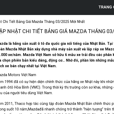
TRANG 
t Chi Tiết Bảng Giá Mazda Tháng 03/2025 Mới Nhất
ẬP NHẬT CHI TIẾT BẢNG GIÁ MAZDA THÁNG 03
zda là hãng sản xuất ô tô đa quốc gia nổi tiếng của Nhật Bản. Tại
àn Mazda Nhật Bản xây dựng nhà máy sản xuất và lắp ráp xe Mazd
.000 xe/năm. Mazda Việt Nam sở hữu 6 mẫu xe trải đều các phân k
a chọn phiên bản kiểu dáng, động cơ… Nhờ đó, phần lớn những mẫ
ch xe bán chạy nhất tại Việt Nam.
zda Motors Việt Nam
m 1994 đã có sự hiện diện chính thức của hãng xe Nhật này khi nhữn
anh ôtô Hòa Bình (VMC). Trong thời kỳ thị trường còn sơ khai, những
u của người tiêu dùng Việt Nam.
m 2011, Thaco hợp tác cùng tập đoàn Mazda Nhật Bản chính thức phâ
ong suốt 10 năm,Mazdađã nhanh chóng trở thành “hiện tượng” trên thị