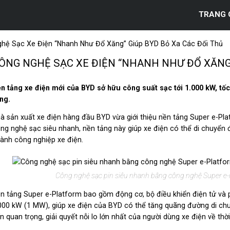
TRANG 
hệ Sạc Xe Điện “nhanh Như Đổ Xăng” Giúp BYD Bỏ Xa Các Đối Thủ
ÔNG NGHỆ SẠC XE ĐIỆN “NHANH NHƯ ĐỔ XĂNG”
n tảng xe điện mới của BYD sở hữu công suất sạc tới 1.000 kW, tốc 
ng.
à sản xuất xe điện hàng đầu BYD vừa giới thiệu nền tảng Super e-Pla
ng nghệ sạc siêu nhanh, nền tảng này giúp xe điện có thể di chuyển 
ành công nghiệp xe điện.
Công nghệ sạc pin siêu nhanh bằng công nghệ Super e-Pl
n tảng Super e-Platform bao gồm động cơ, bộ điều khiển điện tử và 
000 kW (1 MW), giúp xe điện của BYD có thể tăng quãng đường di chuy
ến quan trọng, giải quyết nỗi lo lớn nhất của người dùng xe điện về thời