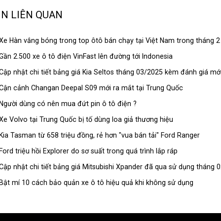
IN LIÊN QUAN
Xe Hàn vắng bóng trong top ôtô bán chạy tại Việt Nam trong tháng 2
Gần 2.500 xe ô tô điện VinFast lên đường tới Indonesia
Cập nhật chi tiết bảng giá Kia Seltos tháng 03/2025 kèm đánh giá mớ
Cận cảnh Changan Deepal S09 mới ra mắt tại Trung Quốc
Người dùng có nên mua đứt pin ô tô điện ?
Xe Volvo tại Trung Quốc bị tố dùng loa giả thương hiệu
Kia Tasman từ 658 triệu đồng, rẻ hơn "vua bán tải" Ford Ranger
Ford triệu hồi Explorer do sơ suất trong quá trình lắp ráp
Cập nhật chi tiết bảng giá Mitsubishi Xpander đã qua sử dụng tháng 
Bật mí 10 cách bảo quản xe ô tô hiệu quả khi không sử dụng