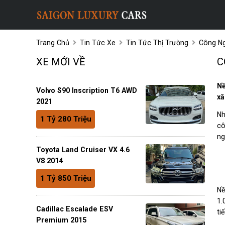
Trang Chủ
Tin Tức Xe
Tin Tức Thị Trường
Công Ng
XE MỚI VỀ
C
Nề
Volvo S90 Inscription T6 AWD
xă
2021
Nh
1 Tỷ 280 Triệu
cô
ng
Toyota Land Cruiser VX 4.6
V8 2014
1 Tỷ 850 Triệu
Nề
1.
Cadillac Escalade ESV
ti
Premium 2015