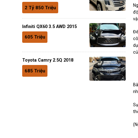
Ng
2 Tỷ 850 Triệu
độ
vậ
Infiniti QX60 3.5 AWD 2015
Để
605 Triệu
cô
dự
củ
Toyota Camry 2.5Q 2018
685 Triệu
Bằ
nh
Sự
th
(N