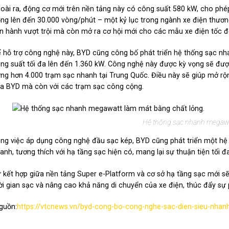
oài ra, động cơ mới trên nền tảng này có công suất 580 kW, cho phé
ng lên đến 30.000 vòng/phút – một kỷ lục trong ngành xe điện thương
n hành vượt trội mà còn mở ra cơ hội mới cho các mẫu xe điện tốc đ
 hỗ trợ công nghệ này, BYD cũng công bố phát triển hệ thống sạc n
ng suất tối đa lên đến 1.360 kW. Công nghệ này được kỳ vọng sẽ được 
ng hơn 4.000 trạm sạc nhanh tại Trung Quốc. Điều này sẽ giúp mở rộ
a BYD mà còn với các trạm sạc công cộng.
Hệ thống sạc nhanh megawat
ng việc áp dụng công nghệ đầu sạc kép, BYD cũng phát triển một hệ
anh, tương thích với hạ tầng sạc hiện có, mang lại sự thuận tiện tối 
 kết hợp giữa nền tảng Super e-Platform và cơ sở hạ tầng sạc mới sẽ
ời gian sạc và nâng cao khả năng di chuyển của xe điện, thúc đẩy sự p
guồn:
https://vtcnews.vn/byd-cong-bo-cong-nghe-sac-dien-sieu-nhan