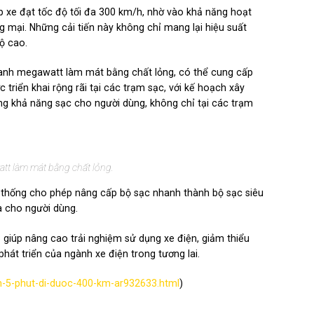
p xe đạt tốc độ tối đa 300 km/h, nhờ vào khả năng hoạt
 mại. Những cải tiến này không chỉ mang lại hiệu suất
ộ cao.
hanh megawatt làm mát bằng chất lỏng, có thể cung cấp
triển khai rộng rãi tại các trạm sạc, với kế hoạch xây
ng khả năng sạc cho người dùng, không chỉ tại các trạm
t làm mát bằng chất lỏng.
 thống cho phép nâng cấp bộ sạc nhanh thành bộ sạc siêu
đa cho người dùng.
 giúp nâng cao trải nghiệm sử dụng xe điện, giảm thiểu
hát triển của ngành xe điện trong tương lai.
h-5-phut-di-duoc-400-km-ar932633.html
)