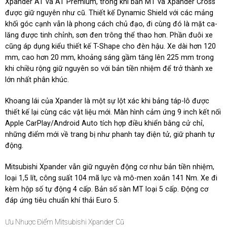
Xpander AT và AT Premium, trong khi bản MT và Xpander Cross
được giữ nguyên như cũ. Thiết kế Dynamic Shield với các mảng
khối góc cạnh vẫn là phong cách chủ đạo, đi cùng đó là mặt ca-
lăng được tinh chỉnh, sơn đen trông thể thao hơn. Phần đuôi xe
cũng áp dụng kiểu thiết kế T-Shape cho đèn hậu. Xe dài hơn 120
mm, cao hơn 20 mm, khoảng sáng gầm tăng lên 225 mm trong
khi chiều rộng giữ nguyên so với bản tiền nhiệm để trở thành xe
lớn nhất phân khúc.
Khoang lái của Xpander là một sự lột xác khi bảng táp-lô được
thiết kế lại cùng các vật liệu mới. Màn hình cảm ứng 9 inch kết nối
Apple CarPlay/Android Auto tích hợp điều khiển bằng cử chỉ,
những điểm mới về trang bị như phanh tay điện tử, giữ phanh tự
động.
Mitsubishi Xpander vẫn giữ nguyên động cơ như bản tiền nhiệm,
loại 1,5 lít, công suất 104 mã lực và mô-men xoắn 141 Nm. Xe đi
kèm hộp số tự động 4 cấp. Bản số sàn MT loại 5 cấp. Động cơ
đáp ứng tiêu chuẩn khí thải Euro 5.
Ưu Nhược Điểm Mitsubishi Xpander Cũ