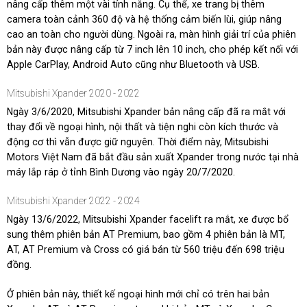
nâng cấp thêm một vài tính năng. Cụ thể, xe trang bị thêm
camera toàn cảnh 360 độ và hệ thống cảm biến lùi, giúp nâng
cao an toàn cho người dùng. Ngoài ra, màn hình giải trí của phiên
bản này được nâng cấp từ 7 inch lên 10 inch, cho phép kết nối với
Apple CarPlay, Android Auto cũng như Bluetooth và USB.
Mitsubishi Xpander 2020 - 2022
Ngày 3/6/2020, Mitsubishi Xpander bản nâng cấp đã ra mắt với
thay đổi về ngoại hình, nội thất và tiện nghi còn kích thước và
động cơ thì vẫn được giữ nguyên. Thời điểm này, Mitsubishi
Motors Việt Nam đã bắt đầu sản xuất Xpander trong nước tại nhà
máy lắp ráp ở tỉnh Bình Dương vào ngày 20/7/2020.
Mitsubishi Xpander 2022 - 2024
Ngày 13/6/2022, Mitsubishi Xpander facelift ra mắt, xe được bổ
sung thêm phiên bản AT Premium, bao gồm 4 phiên bản là MT,
AT, AT Premium và Cross có giá bán từ 560 triệu đến 698 triệu
đồng.
Ở phiên bản này, thiết kế ngoại hình mới chỉ có trên hai bản