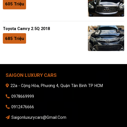
605 Triệu
Toyota Camry 2.5Q 2018
685 Triệu
SAIGON LUXURY CARS
22a - Cộng Hòa, Phương 4, Quận Tân Bình TP HCM
0978669999
0912476666
Saigonluxurycars@gmail.com