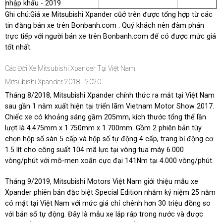
nhập khẩu - 2019
Ghi chú:
Giá xe Mitsubishi Xpander cũở trên được tổng hợp từ các
tin đăng bán xe trên Bonbanh.com . Quý khách nên đàm phán
trực tiếp với người bán xe trên Bonbanh.com để có được mức giá
tốt nhất.
Các Đời Xe Mitsubishi Xpander Tại Việt Nam
Mitsubishi Xpander 2018 - 2020
Tháng 8/2018, Mitsubishi Xpander chính thức ra mắt tại Việt Nam
sau gần 1 năm xuất hiện tại triển lãm Vietnam Motor Show 2017.
Chiếc xe có khoảng sáng gầm 205mm, kích thước tổng thể lần
lượt là 4.475mm x 1.750mm x 1.700mm. Gồm 2 phiên bản tùy
chọn hộp số sàn 5 cấp và hộp số tự động 4 cấp, trang bị động cơ
1.5 lít cho công suất 104 mã lực tại vòng tua máy 6.000
vòng/phút với mô-men xoắn cực đại 141Nm tại 4.000 vòng/phút.
Tháng 9/2019, Mitsubishi Motors Việt Nam giới thiệu mẫu xe
Xpander phiên bản đặc biệt Special Edition nhằm kỷ niệm 25 năm
có mặt tại Việt Nam với mức giá chỉ chênh hơn 30 triệu đồng so
với bản số tự động. Đây là mẫu xe lắp ráp trong nước và được