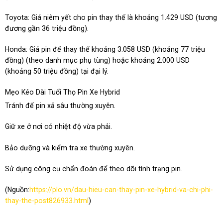
Toyota: Giá niêm yết cho pin thay thế là khoảng 1.429 USD (tương
đương gần 36 triệu đồng).
Honda: Giá pin để thay thế khoảng 3.058 USD (khoảng 77 triệu
đồng) (theo danh mục phụ tùng) hoặc khoảng 2.000 USD
(khoảng 50 triệu đồng) tại đại lý.
Mẹo Kéo
Dài Tuổi Thọ Pin Xe Hybrid
Tránh để pin xả sâu thường xuyên.
Giữ xe ở nơi có nhiệt độ vừa phải.
Bảo dưỡng và kiểm tra xe thường xuyên.
Sử dụng công cụ chẩn đoán để theo dõi tình trạng pin.
(Nguồn:
https://plo.vn/dau-hieu-can-thay-pin-xe-hybrid-va-chi-phi-
thay-the-post826933.html
)