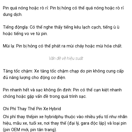
Pin quá nóng hoặc rò rỉ: Pin bị hỏng có thể quá nóng hoặc rò rỉ
dung dịch.
Tiếng độnglạ: Có thể nghe thấy tiếng kêu lạch cạch, tiếng ù ù
hoặc tiếng vo ve từ pin.
Mùi lạ: Pin bị hỏng có thể phát ra mùi cháy hoặc mùi hóa chất.
Vấn đề về hiệu suất
Tăng tốc chậm: Xe tăng tốc chậm chạp do pin không cung cấp
đủ năng lượng cho động cơ điện.
Pin nhanh hết và sạc không ổn định: Pin có thể cạn kiệt nhanh
chóng hoặc gặp vấn đề trong quá trình sạc.
Chi Phí Thay Thế Pin Xe
Hybrid
Chi phí thay thếpin xe hybridphụ thuộc vào nhiều yếu tố như nhãn
hiệu, mẫu xe, tuổi xe, nơi thay thế (đại lý, gara độc lập) và loại pin
(pin OEM mới, pin tân trang).