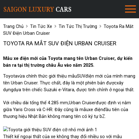
Trang Chủ
Tin Tức Xe
Tin Tức Thị Trường
Toyota Ra Mắt
SUV Điện Urban Cruiser
TOYOTA RA MẮT SUV ĐIỆN URBAN CRUISER
Mẫu xe điện mới của Toyota mang tên Urban Cruiser, dự kiến
bán ra tại thị trường châu Âu vào năm 2025.
Toyotavừa chính thức giới thiệu mẫuSUVđiện mới của mình mang
tên Urban Cruiser. Thực chất, đây là một phiên bản đượcxây
dựngdựa trên chiếc Suzuki e-Vitara, được tinh chỉnh ở ngoại thất.
Với chiều dài tổng thể 4.285 mm,Urban Cruiserđược định vị nằm
giữa Yaris Cross và C-HR. Đây cũng là mẫuxe điệnđầu tiên của
thương hiệu Nhật Bản không mang tên có ký tự bZ.
Thiết kế ngoại thất của xe không thay đổi nhiều so với mẫu