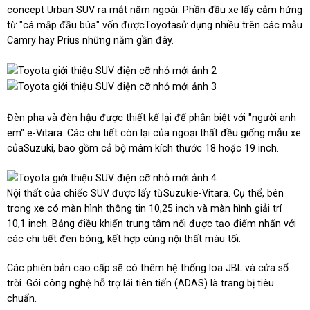
concept Urban SUV ra mắt năm ngoái. Phần đầu xe lấy cảm hứng
từ "cá mập đầu búa" vốn đượcToyotasử dụng nhiều trên các mẫu
Camry hay Prius những năm gần đây.
Đèn pha và đèn hậu được thiết kế lại để phân biệt với "người anh
em" e-Vitara. Các chi tiết còn lại của ngoại thất đều giống mẫu xe
củaSuzuki, bao gồm cả bộ mâm kích thước 18 hoặc 19 inch.
Nội thất của chiếc SUV được lấy từSuzukie-Vitara. Cụ thể, bên
trong xe có màn hình thông tin 10,25 inch và màn hình giải trí
10,1 inch. Bảng điều khiển trung tâm nổi được tạo điểm nhấn với
các chi tiết đen bóng, kết hợp cùng nội thất màu tối.
Các phiên bản cao cấp sẽ có thêm hệ thống loa JBL và cửa sổ
trời. Gói công nghệ hỗ trợ lái tiên tiến (ADAS) là trang bị tiêu
chuẩn.