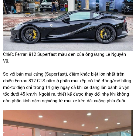
Chiếc Ferrari 812 Superfast màu đen của ông Đặng Lê Nguyên
Vũ.
So với bản mui cứng (Superfast), điểm khác biệt lớn nhất trên
chiếc Ferrari 812 GTS nằm ở phần mui xếp có thể đóng/mở bằng
mô-tơ điện chỉ trong 14 giây ngay cả khi xe đang lăn bánh ở vận
tốc dưới 45 km/h. Ngoài ra, thiết kế được thay đổi nhẹ khi không
còn phần kính nằm nghiêng từ mui xe kéo dài xuống phía đuôi.