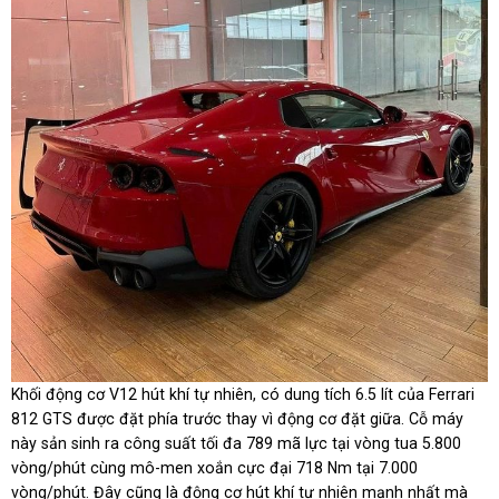
Khối động cơ V12 hút khí tự nhiên, có dung tích 6.5 lít của Ferrari
812 GTS được đặt phía trước thay vì động cơ đặt giữa. Cỗ máy
này sản sinh ra công suất tối đa 789 mã lực tại vòng tua 5.800
vòng/phút cùng mô-men xoắn cực đại 718 Nm tại 7.000
vòng/phút. Đây cũng là động cơ hút khí tự nhiên mạnh nhất mà