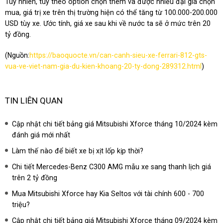
Tuy nhiên, tùy theo option chọn thêm và được nhiều đại gia chọn
mua, giá trị xe trên thị trường hiện có thể tăng từ 100.000-200.000
USD tùy xe. Ước tính, giá xe sau khi về nước ta sẽ ở mức trên 20
tỷ đồng.
(Nguồn:
https://baoquocte.vn/can-canh-sieu-xe-ferrari-812-gts-
vua-ve-viet-nam-gia-du-kien-khoang-20-ty-dong-289312.html
)
TIN LIÊN QUAN
Cập nhật chi tiết bảng giá Mitsubishi Xforce tháng 10/2024 kèm
đánh giá mới nhất
Làm thế nào để biết xe bị xịt lốp kịp thời?
Chi tiết Mercedes-Benz C300 AMG mẫu xe sang thanh lịch giá
trên 2 tỷ đồng
Mua Mitsubishi Xforce hay Kia Seltos với tài chính 600 - 700
triệu?
Cập nhật chi tiết bảng giá Mitsubishi Xforce tháng 09/2024 kèm