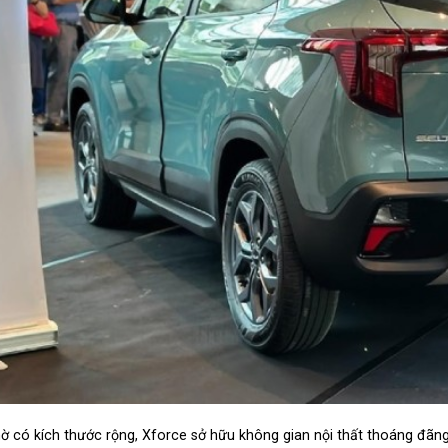
ờ có kích thước rộng, Xforce sở hữu không gian nội thất thoáng đãng