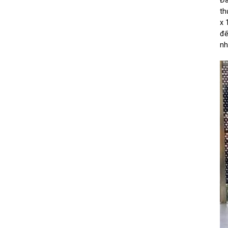
Đâ
th
x 
đế
nh