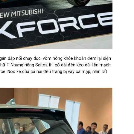
gân dập nổi chạy dọc, vòm hông khỏe khoắn đem lại diện
ữ T. Nhưng riêng Seltos thì có dải đèn kéo dài liền mạch
ce. Nóc xe của cả hai đều trang bị vây cá mập, nhìn rất