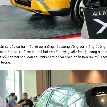
ân xe của cả hai mẫu xe có những nét tương đồng với những đường 
o thể thao. Đuôi xe của cả hai đều ấn tượng với đèn hậu dạng hình ch
t nối đèn hai bên, cản sau nhìn hầm hố và chắc chắn hơn đối thủ Xfor
 tượng.