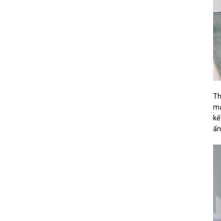
Th
mạ
kế
ấn