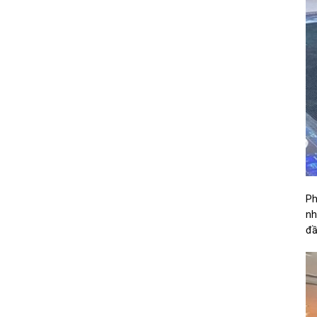
Ph
nh
đầ