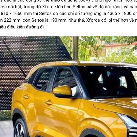
y đều là các dòng xe thể thao đa dụng (SUV) 5 chỗ ngồi, thích hợp với
ước nổi bật, trong đó Xforce lớn hơn Seltos cả về độ dài, rộng, và c
1810 x 1660 mm thì Seltos có các chỉ số tương ứng là 4365 x 1800 x
n 222 mm, còn Seltos là 190 mm. Như thế, Xforce có lợi thế hơn về mặ
iều điều kiện đường đi.