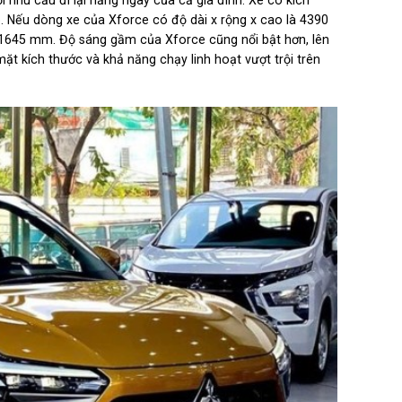
 nhu cầu đi lại hằng ngày của cả gia đình. Xe có kích
ao. Nếu dòng xe của Xforce có độ dài x rộng x cao là 4390
 1645 mm. Độ sáng gầm của Xforce cũng nổi bật hơn, lên
t kích thước và khả năng chạy linh hoạt vượt trội trên