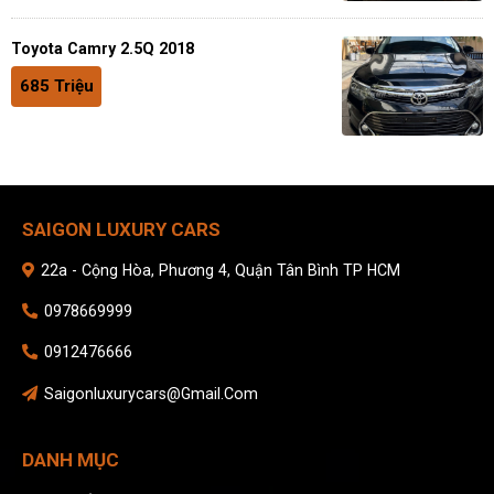
Toyota Camry 2.5Q 2018
685 Triệu
SAIGON LUXURY CARS
22a - Cộng Hòa, Phương 4, Quận Tân Bình TP HCM
0978669999
0912476666
Saigonluxurycars@gmail.com
DANH MỤC