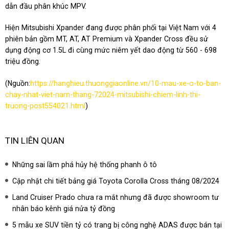
dẫn đầu phân khúc MPV.
Hiện Mitsubishi Xpander đang được phân phối tại Việt Nam với 4
phiên bản gồm MT, AT, AT Premium và Xpander Cross đều sử
dụng động cơ 1.5L đi cùng mức niêm yết dao động từ 560 - 698
triệu đồng.
(Nguồn:
https://hanghieu.thuonggiaonline.vn/10-mau-xe-o-to-ban-
chay-nhat-viet-nam-thang-72024-mitsubishi-chiem-linh-thi-
truong-post554021.html
)
TIN LIÊN QUAN
Những sai lầm phá hủy hệ thống phanh ô tô
Cập nhật chi tiết bảng giá Toyota Corolla Cross tháng 08/2024
Land Cruiser Prado chưa ra mắt nhưng đã được showroom tư
nhân báo kênh giá nửa tỷ đồng
5 mẫu xe SUV tiền tỷ có trang bị công nghệ ADAS được bán tại