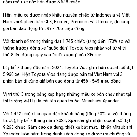
năm mẫu xe này bán được 5.638 chiếc.
Hiện, mẫu xe được nhập khẩu nguyên chiếc từ Indonesia về Việt
Nam với 4 phiên bản GLX, Exceed, Premium và Ultimate, đi cùng
giá bán dao động từ 599 - 705 triệu đồng.
Với doanh số trong tháng đạt 1.745 chiếc (tăng đến 173% so với
tháng trước), dòng xe “quốc dân” Toyota Vios nhảy vọt từ vị trí
thứ 8 lên đứng ngay sau “ngôi vương” của XForce.
Lũy kế 7 tháng đầu năm 2024, Toyota Vios ghi nhận doanh số đạt
5.960 xe. Hiện Toyota Vios đang được bán tại Việt Nam với 3
phiên bản đi cùng giá bán dao động từ 458 - 545 triệu đồng.
Vị trí thứ 3 trong bảng xếp hạng những mẫu xe bán chạy nhất tại
thị trường Việt lại là cái tên quen thuộc: Mitsubishi Xpander.
Với 1.492 chiếc bàn giao đến khách hàng (tăng 20% so với tháng
trước), lũy kế 7 tháng năm 2024, Xpander ghi nhận doanh số đạt
9.265 chiếc. Gầm cao đa dụng, thiết kế bắt mắt... khiến Mitsubishi
Xpander luôn nằm trong danh sách dòng xe được ưa chuộng và