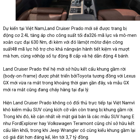
Dự kiến tại Việt Nam,Land Cruiser Prado mới sẽ được trang bị
động cơ 2.4L tăng áp cho công suất tối đa326 mã lực và mô-men
xoắn cực đại 630 Nm, đi kèm với đó làmột môtơ điện công
suất48 mã lực hỗ trợ cho khả năngvận hành tiết kiệm và mượt
mà hơn, cùng vớihộp số tự động 8 cấp và hệ dẫn động 4 bánh.
Land Cruiser Prado thế hệ mới sở hữu kết cấu khung gầm rời
(body-on-frame) được phát triển bởiToyota tương đồng với Lexus
GX mới vừa ra mắt trong khoảng thời gian gần đây, và mẫu GX
mới ra mắt cũng đang cháy hàng tại đại lý.
Hiện Land Cruiser Prado không có đối thủ trực tiếp tại Việt Namvì
khó kiếm mẫu SUV cùng kích cỡ vẫn còn trang bị khung gầm rời.
Trong khi đó, kề cận nhất về mặt giá bán là các mẫu SUV hạng E
như FordExplorer hay Volkswagen Teramont cũng chỉ sở hữu kết
cấu liền khối, trong khi Jeep Wrangler có cùng kiểu khung gầm lại
có giá đắt hơn đáng kể, lên tới 3,7 tỷ đồng.