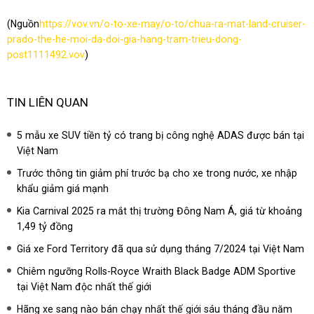
(Nguồn
https://vov.vn/o-to-xe-may/o-to/chua-ra-mat-land-cruiser-
prado-the-he-moi-da-doi-gia-hang-tram-trieu-dong-
post1111492.vov
)
TIN LIÊN QUAN
5 mẫu xe SUV tiền tỷ có trang bị công nghệ ADAS được bán tại
Việt Nam
Trước thông tin giảm phí trước bạ cho xe trong nước, xe nhập
khẩu giảm giá mạnh
Kia Carnival 2025 ra mắt thị trường Đông Nam Á, giá từ khoảng
1,49 tỷ đồng
Giá xe Ford Territory đã qua sử dụng tháng 7/2024 tại Việt Nam
Chiêm ngưỡng Rolls-Royce Wraith Black Badge ADM Sportive
tại Việt Nam độc nhất thế giới
Hãng xe sang nào bán chạy nhất thế giới sáu tháng đầu năm