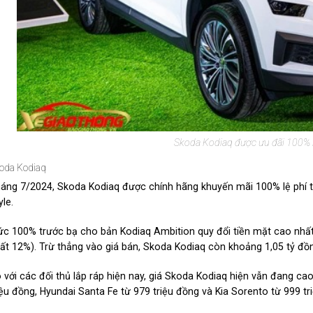
Skoda Kodiaq được ưu đãi 100% lệ
oda Kodiaq
áng 7/2024, Skoda Kodiaq được chính hãng khuyến mãi 100% lệ phí t
yle.
c 100% trước bạ cho bản Kodiaq Ambition quy đổi tiền mặt cao nhất
ất 12%). Trừ thẳng vào giá bán, Skoda Kodiaq còn khoảng 1,05 tỷ đồ
 với các đối thủ lắp ráp hiện nay, giá Skoda Kodiaq hiện vẫn đang ca
iệu đồng, Hyundai Santa Fe từ 979 triệu đồng và Kia Sorento từ 999 tr