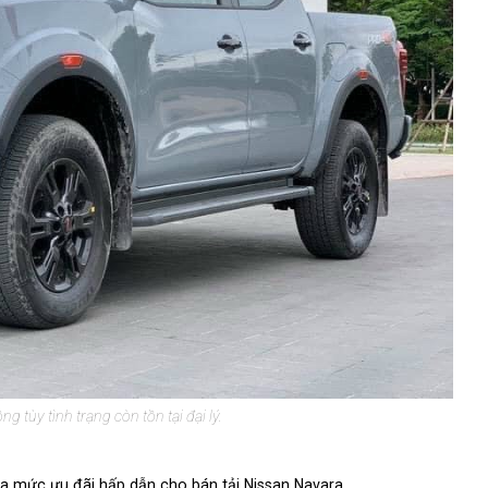
g tùy tình trạng còn tồn tại đại lý.
ra mức ưu đãi hấp dẫn cho bán tải Nissan Navara.