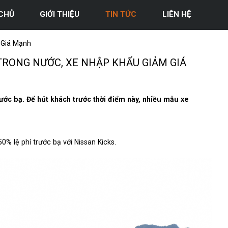
CHỦ
GIỚI THIỆU
TIN TỨC
LIÊN HỆ
 Giá Mạnh
TRONG NƯỚC, XE NHẬP KHẨU GIẢM GIÁ
ước bạ. Để hút khách trước thời điểm này, nhiều mẫu xe
% lệ phí trước bạ với Nissan Kicks.