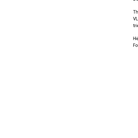
Th
VL
tr
Hi
Fo