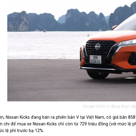
Nissan Kicks V đang được đại 
ện, Nissan Kicks đang bán ra phiên bản V tại Việt Nam, có giá bán 858 
n chi để mua xe Nissan Kicks chỉ còn từ 729 triệu đồng (với mức lệ 
c lệ phí trước bạ 12%.