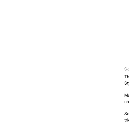
Sk
Th
St
Mứ
nh
So
tr