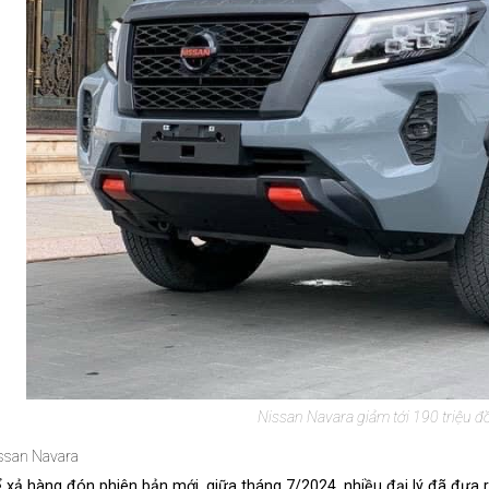
Nissan Navara giảm tới 190 triệu đồn
ssan Navara
 xả hàng đón phiên bản mới, giữa tháng 7/2024, nhiều đại lý đã đưa 