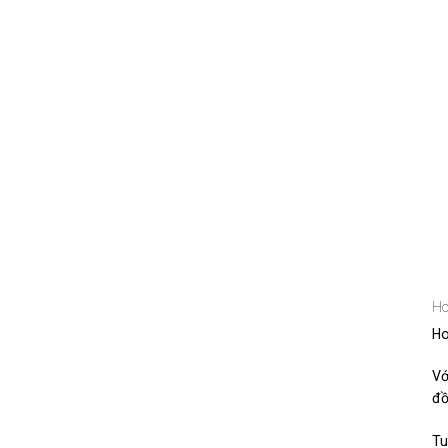
Ho
Ho
Vớ
đồ
Tu