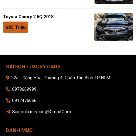
Toyota Camry 2.5Q 2018
685 Triệu
SAIGON LUXURY CARS
22a - Cộng Hòa, Phương 4, Quận Tân Bình TP HCM
0978669999
0912476666
Saigonluxurycars@gmail.com
DANH MỤC