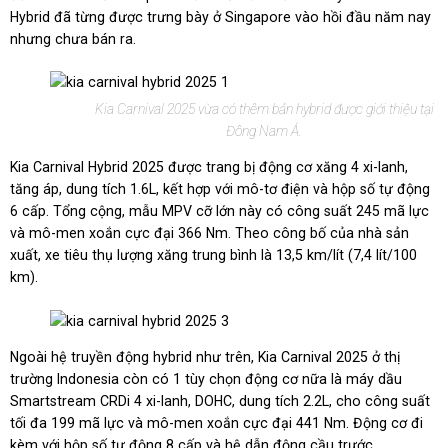
Hybrid đã từng được trưng bày ở Singapore vào hồi đầu năm nay
nhưng chưa bán ra.
Kia Carnival 2025 vừa có thêm bản hybrid được giới thiệu tại
Đông Nam Á.
Kia Carnival Hybrid 2025 được trang bị động cơ xăng 4 xi-lanh,
tăng áp, dung tích 1.6L, kết hợp với mô-tơ điện và hộp số tự động
6 cấp. Tổng cộng, mẫu MPV cỡ lớn này có công suất 245 mã lực
và mô-men xoắn cực đại 366 Nm. Theo công bố của nhà sản
xuất, xe tiêu thụ lượng xăng trung bình là 13,5 km/lít (7,4 lít/100
km).
Ngoài hệ truyền động hybrid như trên, Kia Carnival 2025 ở thị
trường Indonesia còn có 1 tùy chọn động cơ nữa là máy dầu
Smartstream CRDi 4 xi-lanh, DOHC, dung tích 2.2L, cho công suất
tối đa 199 mã lực và mô-men xoắn cực đại 441 Nm. Động cơ đi
kèm với hộp số tự động 8 cấp và hệ dẫn động cầu trước.