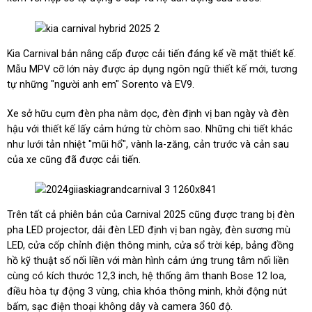
Kia Carnival bản nâng cấp được cải tiến đáng kể về mặt thiết kế.
Mẫu MPV cỡ lớn này được áp dụng ngôn ngữ thiết kế mới, tương
tự những "người anh em" Sorento và EV9.
Xe sở hữu cụm đèn pha nằm dọc, đèn định vị ban ngày và đèn
hậu với thiết kế lấy cảm hứng từ chòm sao. Những chi tiết khác
như lưới tản nhiệt "mũi hổ", vành la-zăng, cản trước và cản sau
của xe cũng đã được cải tiến.
Trên tất cả phiên bản của Carnival 2025 cũng được trang bị đèn
pha LED projector, dải đèn LED định vị ban ngày, đèn sương mù
LED, cửa cốp chỉnh điện thông minh, cửa sổ trời kép, bảng đồng
hồ kỹ thuật số nối liền với màn hình cảm ứng trung tâm nối liền
cùng có kích thước 12,3 inch, hệ thống âm thanh Bose 12 loa,
điều hòa tự động 3 vùng, chìa khóa thông minh, khởi động nút
bấm, sạc điện thoại không dây và camera 360 độ.