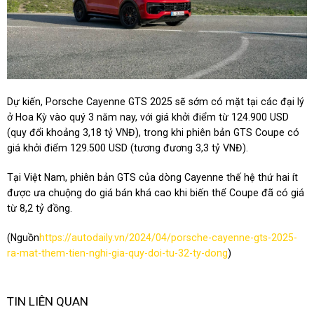
Dự kiến, Porsche Cayenne GTS 2025 sẽ sớm có mặt tại các đại lý
ở Hoa Kỳ vào quý 3 năm nay, với giá khởi điểm từ 124.900 USD
(quy đổi khoảng 3,18 tỷ VNĐ), trong khi phiên bản GTS Coupe có
giá khởi điểm 129.500 USD (tương đương 3,3 tỷ VNĐ).
Tại Việt Nam, phiên bản GTS của dòng Cayenne thế hệ thứ hai ít
được ưa chuộng do giá bán khá cao khi biến thể Coupe đã có giá
từ 8,2 tỷ đồng.
(Nguồn
https://autodaily.vn/2024/04/porsche-cayenne-gts-2025-
ra-mat-them-tien-nghi-gia-quy-doi-tu-32-ty-dong
)
TIN LIÊN QUAN