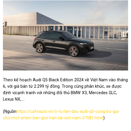
Theo kế hoạch Audi Q5 Black Edition 2024 về Việt Nam vào tháng
6, với giá bán từ 2.299 tỷ đồng. Trong cùng phân khúc, xe được
định vịcạnh tranh với những đối thủ BMW X3, Mercedes GLC,
Lexus NX,….
(Nguồn
https://cafeauto.vn/o-to/lan-dau-audi-q5-cong-bo-gia-
cho-mot-phien-ban-gioi-han-tai-viet-nam-37081.html
)