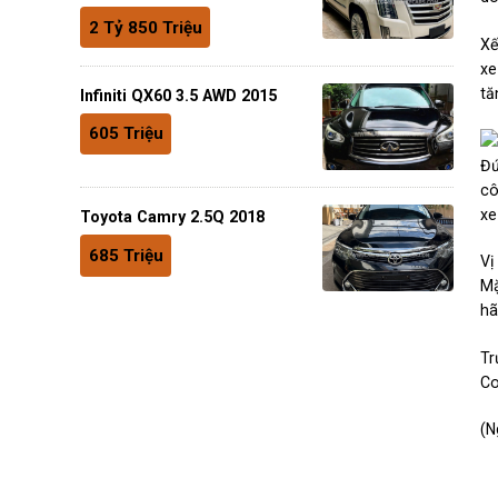
2 Tỷ 850 Triệu
Xế
xe
tă
Infiniti QX60 3.5 AWD 2015
605 Triệu
Đứ
cô
xe
Toyota Camry 2.5Q 2018
685 Triệu
Vị
Mặ
hã
Tr
Co
(N