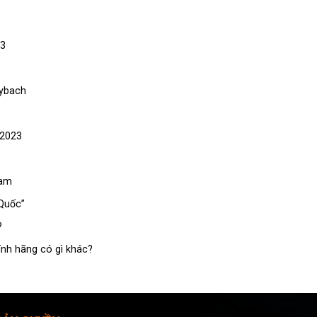
23
aybach
 2023
Nam
Quốc”
?
ính hãng có gì khác?