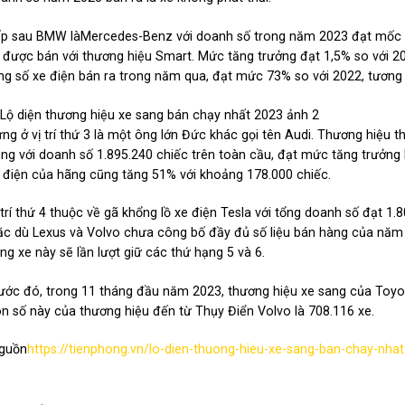
p sau BMW làMercedes-Benz với doanh số trong năm 2023 đạt mốc 2
 được bán với thương hiệu Smart. Mức tăng trưởng đạt 1,5% so với 
ng số xe điện bán ra trong năm qua, đạt mức 73% so với 2022, tương
ng ở vị trí thứ 3 là một ông lớn Đức khác gọi tên Audi. Thương hiệ
ng với doanh số 1.895.240 chiếc trên toàn cầu, đạt mức tăng trưởng
 điện của hãng cũng tăng 51% với khoảng 178.000 chiếc.
 trí thứ 4 thuộc về gã khổng lồ xe điện Tesla với tổng doanh số đạt 1
c dù Lexus và Volvo chưa công bố đầy đủ số liệu bán hàng của nă
ng xe này sẽ lần lượt giữ các thứ hạng 5 và 6.
ước đó, trong 11 tháng đầu năm 2023, thương hiệu xe sang của Toyo
n số này của thương hiệu đến từ Thụy Điển Volvo là 708.116 xe.
guồn
https://tienphong.vn/lo-dien-thuong-hieu-xe-sang-ban-chay-nh