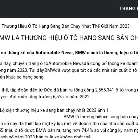
TRANG 
Thương Hiệu Ô Tô Hạng Sang Bán Chạy Nhất Thế Giới Năm 2023
MW LÀ THƯƠNG HIỆU Ô TÔ HẠNG SANG BÁN CH
eo thống kê của Automobile News, BMW chính là thương hiệu ô tô 
i đây, chuyên trang ô tôAutomobile Newsđã công bố thống kê doanh
ong năm 2023. Tại đây,BMWđã vượt qua tất cả các nhà sản xuất ô tô 
ân khúc xe hạng sang.
 thể, tập đoàn đến từ Đức đã bán ra tổng cộng 2.555.341 ô tô tron
yce, đạt mức tăng trưởng 6,5% so năm 2022.
BMW là thương hiệuxe sang bán chạy
n số này đã thiết lập một kỷ lục mới về doanh thu của nhà sản xuất 
55 triệu ô tô được BMW bán ra, tăng hơn 74,4% so với cùng kỳ năm n
anh số năm 2023 bán ra là xe không phát thải.