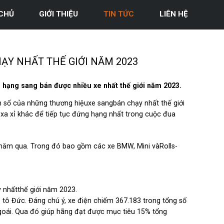
CHỦ
GIỚI THIỆU
TIN TỨC
LIÊN HỆ
ẠY NHẤT THẾ GIỚI NĂM 2023
hạng sang bán được nhiều xe nhất thế giới năm 2023.
 số của những thương hiệuxe sangbán chạy nhất thế giới
xa xỉ khác để tiếp tục đứng hạng nhất trong cuộc đua
g năm qua. Trong đó bao gồm các xe BMW, Mini vàRolls-
 nhấtthế giới năm 2023.
ô tô Đức. Đáng chú ý, xe điện chiếm 367.183 trong tổng số
goái. Qua đó giúp hãng đạt được mục tiêu 15% tổng