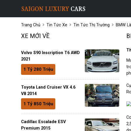
Trang Chủ
Tin Tức Xe
Tin Tức Thị Trường
BMW Là 
XE MỚI VỀ
B
Th
Volvo S90 Inscription T6 AWD
2021
Mớ
tr
1 Tỷ 280 Triệu
ph
Cụ
Toyota Land Cruiser VX 4.6
Ro
V8 2014
1 Tỷ 850 Triệu
Co
Cadillac Escalade ESV
2,
Premium 2015
do