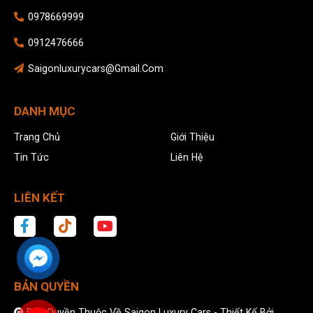
0978669999
0912476666
Saigonluxurycars@gmail.com
DANH MỤC
Trang Chủ
Giới Thiệu
Tin Tức
Liên Hệ
LIÊN KẾT
BẢN QUYỀN
Bản Quyền Thuộc Về Saigon Luxury Cars -
Thiết Kế Bởi