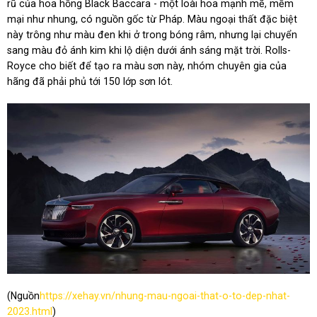
rũ của hoa hồng Black Baccara - một loài hoa mạnh mẽ, mềm
mại như nhung, có nguồn gốc từ Pháp. Màu ngoại thất đặc biệt
này trông như màu đen khi ở trong bóng râm, nhưng lại chuyển
sang màu đỏ ánh kim khi lộ diện dưới ánh sáng mặt trời. Rolls-
Royce cho biết để tạo ra màu sơn này, nhóm chuyên gia của
hãng đã phải phủ tới 150 lớp sơn lót.
(Nguồn
https://xehay.vn/nhung-mau-ngoai-that-o-to-dep-nhat-
2023.html
)