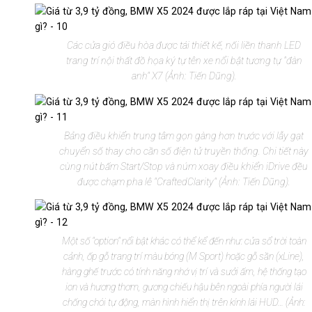
Các cửa gió điều hòa được tái thiết kế, nối liền thanh LED
trang trí nội thất đồ họa ký tự tên xe nổi bật tương tự "đàn
anh" X7 (Ảnh: Tiến Dũng).
Bảng điều khiển trung tâm gọn gàng hơn trước với lẫy gạt
chuyển số thay cho cần số điện tử truyền thống. Chi tiết này
cùng nút bấm Start/Stop và núm xoay điều khiển iDrive đều
được chạm pha lê "CraftedClarity" (Ảnh: Tiến Dũng).
Một số "option" nổi bật khác có thể kể đến như: cửa sổ trời toàn
cảnh, ốp gỗ trang trí màu bóng (M Sport) hoặc gỗ sần (xLine),
hàng ghế trước có tính năng nhớ vị trí và sưởi ấm, hệ thống tạo
ion và hương thơm, gương chiếu hậu bên ngoài phía người lái
chống chói tự động, màn hình hiển thị trên kính lái HUD… (Ảnh: