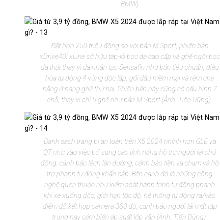
BMW)
Đắt hơn 250 triệu đồng so với bản M Sport, phiên bản
xDrive40i xLine sở hữu táp-lô bọc da cao cấp và ghế ngồi bọc
da thật thay vì da nhân tạo Sensafin như bản tiêu chuẩn, điều
hòa tự động 4 vùng độc lập, gối đầu mềm mại và rèm che
nắng ở hàng ghế thứ hai. Phiên bản này cũng có cấu hình 7
chỗ, thay vì chỉ 5 ghế như bản M Sport (Ảnh: Tiến Dũng).
Danh sách trang bị an toàn trên X5 2024 nhỉnh hơn GLE và
Q7 nhờ vào việc bổ sung các tính năng hỗ trợ người lái chủ
động: cảnh báo lệch làn đường, cảnh báo tiền va chạm và hỗ
trợ phanh tự động khẩn cấp. Bên cạnh đó là những công
nghệ quen thuộc như kiểm soát hành trình tự động phanh
khi xe xuống dốc, giới hạn tốc độ, hệ thống tự động ra/vào
điểm đỗ kết hợp camera 360 độ, cảnh báo người lái mất tập
trung hay cảm biến áp suất lốp vẫn (Ảnh: Tiến Dũng).