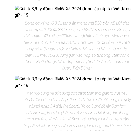
Động cơ xăng I6 3.0L tăng áp mang mã B58 trên X5 LCI cho
ra công suất tối đa 381 mã lực và 520Nm mô-men xoắn cực
đại - mạnh 47 mã lực/70Nm so với bản cũ và hơn Mercedes-
Benz GLE 450 14 mã lực/20Nm. Sức kéo tối đa của chiếc SUV
này có thể chạm mức 540Nm nhờ vào sự hỗ trợ từ mô-tơ
điện (12 mã lực/200Nm) gắn vào hộp số tự động Steptronic
Sport 8 cấp thuộc hệ thống mild-hybrid 48V hoàn toàn mới
(Ảnh: Tiến Dũng).
Kết hợp cùng hệ dẫn động bốn bánh toàn thời gian xDrive tiêu
chuẩn, X5 LCI có khả năng tăng tốc 0-100 km/h chỉ trong 5,5 giây
(xLine) hoặc 5,4 giây (M Sport). Xe có 3 chế độ lái: Comfort
(Thoải mái), Eco Pro (Tiết kiệm) và Sport (Thể thao). Hệ thống
treo thích ứng M trên bản M Sport sẽ hướng tới trải nghiệm cầm
lái phấn khích, trong khi xLine sử dụng hệ thống treo khí nén thiên