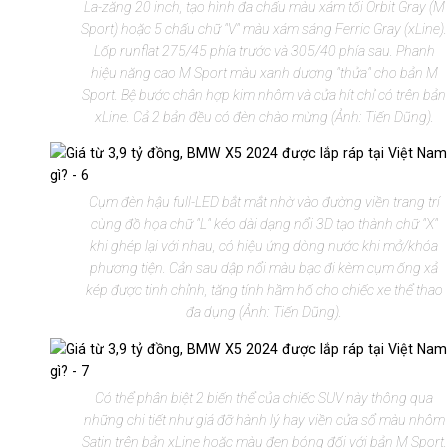
La-zăng 20 inch, tạo hình đa chấu màu xám tối Orbit Gray (M
Sport) hoặc 5 chấu chữ "V" màu xám sáng Ferric Gray (xLine).
Lốp runflat 275/45 phía trước và 305/40 phía sau. Phanh
hiệu năng cao M Sport màu xanh dương "thửa" cho bản M
Sport. Bệ bước chân hợp kim nhôm và cửa hít chỉ có trên bản
xLine. Cả 2 bản đều có đèn chào mừng (Ảnh: Tiến Dũng).
Cụm đèn hậu full-LED bắt mắt nhờ vào đường viền trang trí
cùng đồ họa chữ "L" kéo dài dạng nổi 3D tạo thành chữ "X"
khi ghép lại với nhau, có hiệu ứng dòng nước khi mở/khóa
phương tiện. Cản sau dập nổi màu bạc đi kèm cụm ống xả
kép được tinh chỉnh, tăng tính hầm hố cho chiếc xe thể thao
đa dụng (Ảnh: Tiến Dũng).
Có thể phân biệt 2 biến thể của chiếc SUV này thông qua
những chi tiết như giá đỡ hành lý hay viền cửa sổ màu nhôm
Satin trên bản xLine hoặc màu đen bóng đối với bản M Sport.