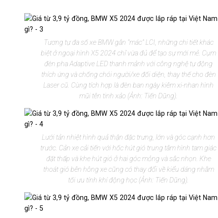
Tương tự đa số xe BMW gắn "mác" LCI, những chi tiết khác
biệt ở ngoại hình X5 2024 chỉ vừa đủ để tạo sự mới mẻ. Cụm
đèn pha Adaptive LED thanh mảnh với công nghệ tự động
thích ứng và chống chói người/xe đối diện, thay thế cho đèn
Laser cũ. Cùng tích hợp là đèn ban ngày kiêm xi-nhan hình
mũi tên tinh xảo (Ảnh: Tiến Dũng).
Lưới tản nhiệt hình quả thận đặc trưng, lớn và góc cạnh hơn
trước. Cản xe cải tiến với hốc hút gió trung tâm hình tam giác
đặt thấp và khe hút gió ở hai góc mỏng và sắc nhọn. Khe
thoát gió bên hông xe cũng có thay đổi về kiểu dáng nhằm
tối ưu tính khí động học (Ảnh: Tiến Dũng).