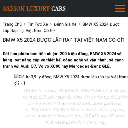
Trang Chủ
Tin Tức Xe
Đánh Giá Xe
BMW X5 2024 Được
Lắp Ráp Tại Việt Nam Có Gì?
BMW X5 2024 ĐƯỢC LẮP RÁP TẠI VIỆT NAM CÓ GÌ?
Đắt hơn phiên bản tiền nhiệm 200 triệu đồng, BMW X5 2024 với
hàng loạt nâng cấp về thiết kế, công nghệ và vận hành, sẽ cạnh
tranh với Audi Q7, Volvo XC90 hay Mercedes-Benz GLE.
Mới đây Thaco Auto đã giới thiệu BMW X5 bản nâng cấp giữa
vòng đời (LCI) đến người tiêu dùng Việt. Xe tiếp tục có 2 phiên
bản là xDrive40i M Sport và xDrive40i xLine, giá lần lượt
3,909 tỷ và 4,159 tỷ đồng. Đối thủ của mẫu SUV hạng sang
cỡ trung này sẽ là Mercedes-benz GLE 450, Audi Q7, Volvo
XC90 và Lexus RX (Ảnh: Tiến Dũng).