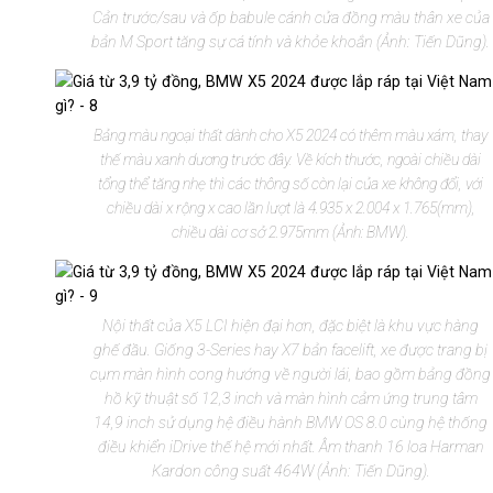
Cản trước/sau và ốp babule cánh cửa đồng màu thân xe của
bản M Sport tăng sự cá tính và khỏe khoắn (Ảnh: Tiến Dũng).
Bảng màu ngoại thất dành cho X5 2024 có thêm màu xám, thay
thế màu xanh dương trước đây. Về kích thước, ngoài chiều dài
tổng thể tăng nhẹ thì các thông số còn lại của xe không đổi, với
chiều dài x rộng x cao lần lượt là 4.935 x 2.004 x 1.765(mm),
chiều dài cơ sở 2.975mm (Ảnh: BMW).
Nội thất của X5 LCI hiện đại hơn, đặc biệt là khu vực hàng
ghế đầu. Giống 3-Series hay X7 bản facelift, xe được trang bị
cụm màn hình cong hướng về người lái, bao gồm bảng đồng
hồ kỹ thuật số 12,3 inch và màn hình cảm ứng trung tâm
14,9 inch sử dụng hệ điều hành BMW OS 8.0 cùng hệ thống
điều khiển iDrive thế hệ mới nhất. Âm thanh 16 loa Harman
Kardon công suất 464W (Ảnh: Tiến Dũng).