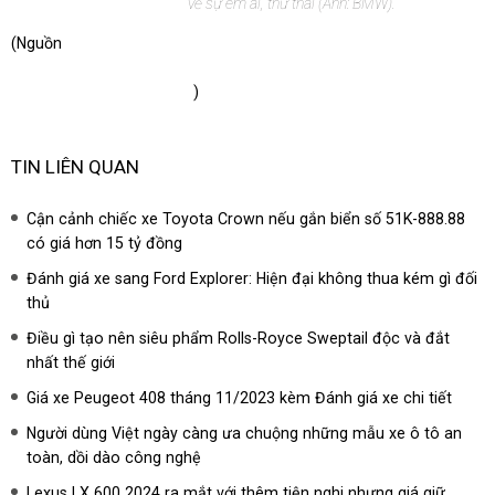
về sự êm ái, thư thái (Ảnh: BMW).
(Nguồn
https://dantri.com.vn/o-to-xe-may/gia-tu-39-ty-dong-
bmw-x5-2024-duoc-lap-rap-tai-viet-nam-co-gi-
20231113235632464.htm
)
TIN LIÊN QUAN
Cận cảnh chiếc xe Toyota Crown nếu gắn biển số 51K-888.88
có giá hơn 15 tỷ đồng
Đánh giá xe sang Ford Explorer: Hiện đại không thua kém gì đối
thủ
Điều gì tạo nên siêu phẩm Rolls-Royce Sweptail độc và đắt
nhất thế giới
Giá xe Peugeot 408 tháng 11/2023 kèm Đánh giá xe chi tiết
Người dùng Việt ngày càng ưa chuộng những mẫu xe ô tô an
toàn, dồi dào công nghệ
Lexus LX 600 2024 ra mắt với thêm tiện nghi nhưng giá giữ