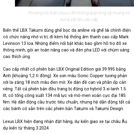
Khoang nội thất Lexus LBX không quá rộng rãi nhưng sử
dụng vật liệu cao cấp
Biến thể LBX Takumi dùng ghế bọc da aniline và ghế lái chỉnh điện
có chức năng nhớ vị trí, đi kèm hệ thống âm thanh cao cấp Mark
Levinson 13 loa. Những điểm nổi bật khác bao gồm hỗ trợ đỗ xe
thông minh, gói an toàn nâng cao và đèn pha LED với chùm sáng
cao thích ứng.
Cao cấp nhất có phiên bản LBX Original Edition giá 39.995 bảng
Anh (khoảng 1,2 tỉ đồng). Xe sơn màu Sonic Copper tương phản
với la-zăng 18 inch màu đen mờ. Xe dán đề can và phần ốp cản
riêng. Tất cả phiên bản đều trang bị động cơ hybrid 3 xi-lanh 1.5
lít, có tổng công suất 134 mã lực và mô-men xoắn cực đại 185
Nm. Hệ dẫn động cầu trước tiêu chuẩn, nhưng hệ dẫn động tất cả
các bánh có sẵn trên các phiên bản Takumi và Takumi Design.
Lexus LBX hiện đang nhận đặt hàng, dự kiến giao xe tại châu Âu
dự kiến từ tháng 3.2024.