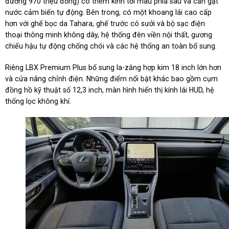
đương 970 triệu đồng) có thêm kính tối màu phía sau và cần gạt
nước cảm biến tự động. Bên trong, có một khoang lái cao cấp
hơn với ghế bọc da Tahara, ghế trước có sưởi và bộ sạc điện
thoại thông minh không dây, hệ thống đèn viền nội thất, gương
chiếu hậu tự động chống chói và các hệ thống an toàn bổ sung.
Riêng LBX Premium Plus bổ sung la-zăng hợp kim 18 inch lớn hơn
và cửa nâng chỉnh điện. Những điểm nổi bật khác bao gồm cụm
đồng hồ kỹ thuật số 12,3 inch, màn hình hiển thị kính lái HUD, hệ
thống lọc không khí.