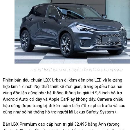
Lexus LBX được ví như Toyota Yaris Cross hạng sang
Phiên bản tiêu chuẩn LBX Urban đi kèm đèn pha LED và la-zăng
hợp kim 17 inch. Nội thất thiết kế đơn giản, trang bị điều hòa hai
vùng độc lập cũng như hệ thống thông tin giải trí 9,8 inch hỗ trợ
Android Auto có dây và Apple CarPlay không dây. Camera chiếu
hậu cũng được trang bị, đi kèm cảm biến đỗ xe phía trước và sau
cũng như bộ hệ thống hỗ trợ người lái Lexus Safety System+.
Bản LBX Premium cao cấp hơn trị giá 32.495 bảng Anh (tương