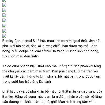
Bentley Continental S sở hữu màu sơn xám ở ngoại thất, viền đèn
pha, lưới tản nhiệt, ống xả, gương chiếu hậu được mạ màu đen
bóng. Mẫu coupe hai cửa sở hữu la-zăng 22 inch sơn đen bóng,
tùy chọn màu đen Satin.
Xe có cùm phanh hiệu suất cao màu đỏ tạo tương phản với tổng
thể chủ yếu các gam màu trầm. Đèn pha dạng LED ma trận với
thiết kế lấy cảm hứng từ kính pha lê, bề mặt bên trong được làm
trong suốt tạo hiệu ứng lấp lánh.
Chất liệu da và gỗ phủ khắp bề mặt nội thất mẫu xe siêu sang của
Bentley. Hãng sử dụng màu cam làm điểm nhấn ở cần số, vô-lăng,
các đường chỉ khâu trên táp-lô, ghế. Màn hình trung tâm vẫn