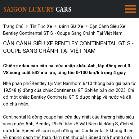
Trang Chủ
Tin Tức Xe
Đánh Giá Xe
Cận Cảnh Siêu Xe
Bentley Continental GT S - Coupe Sang Chảnh Tại Việt Nam
CẬN CẢNH SIÊU XE BENTLEY CONTINENTAL GT S -
COUPE SANG CHẢNH TẠI VIỆT NAM
Chiếc sedan cao cấp hai cửa nhập khẩu Anh, lắp động cơ 4.0
V8 công suất 542 mã lực, tăng tốc 0-100 km/h trong 4 giây.
Nhà phân phốiBentley tại Việt Namhôm 6/10 thông báo giá bán từ
19,548 tỷ đồng của chiếcContinental GT Sphiên bản đời 2023. Chỉ
có một chiếc Bentley Continetal GT S được nhập về nước và đã
có chủ nhân.
Continental là dòng coupe hai cửa duy nhất của thương hiệu siêu
sang nước Anh, Bentley. Phiên bản về Việt Nam là dòng S, định vị
dưới bản Speed về sức mạnh động cơ. Continental S không thiên
về phong cách thể thao đậm nét như bản Speed mà hướng đến