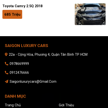
Toyota Camry 2.5Q 2018
685 Triệu
SAIGON LUXURY CARS
22a - Cộng Hòa, Phương 4, Quận Tân Bình TP HCM
0978669999
0912476666
Saigonluxurycars@gmail.com
DANH MỤC
Trang Chủ
Giới Thiệu