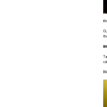
Kh
CL
th
BM
Tạ
cá
BM