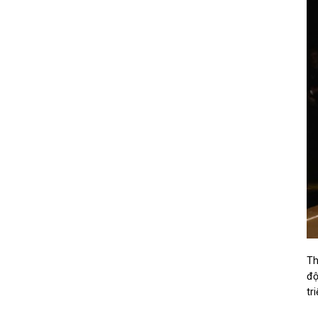
Th
độ
tr