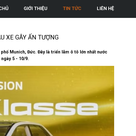
CHỦ
GIỚI THIỆU
TIN TỨC
LIÊN HỆ
ẪU XE GÂY ẤN TƯỢNG
 phố Munich, Đức. Đây là triển lãm ô tô lớn nhất nước
 ngày 5 - 10/9.