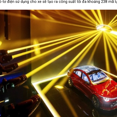
-tơ điện sử dụng cho xe sẽ tạo ra công suất tối đa khoảng 238 mã lự