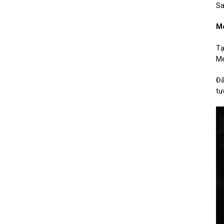
Sa
M
Tạ
Me
Đâ
tư