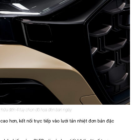
hữu đến 4 tùy chọn đồ họa đèn ban ngày.
ao hơn, kết nối trực tiếp vào lưới tản nhiệt đơn bản đặc