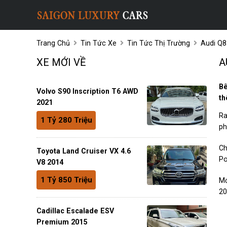
Trang Chủ
Tin Tức Xe
Tin Tức Thị Trường
Audi Q8
XE MỚI VỀ
A
Bê
Volvo S90 Inscription T6 AWD
th
2021
Ra
1 Tỷ 280 Triệu
ph
Ch
Toyota Land Cruiser VX 4.6
Po
V8 2014
1 Tỷ 850 Triệu
Mớ
20
Cadillac Escalade ESV
Premium 2015