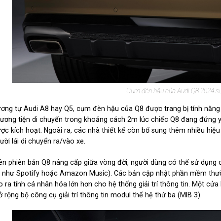
Cụm đèn hậu của Audi Q8 2024 s
ơng tự Audi A8 hay Q5, cụm đèn hậu của Q8 được trang bị tính năng c
ương tiện di chuyển trong khoảng cách 2m lúc chiếc Q8 đang đứng y
ợc kích hoạt. Ngoài ra, các nhà thiết kế còn bổ sung thêm nhiều hiệu
ười lái di chuyển ra/vào xe.
ên phiên bản Q8 nâng cấp giữa vòng đời, người dùng có thể sử dụng 
 như Spotify hoặc Amazon Music). Các bản cập nhật phần mềm thườ
o ra tính cá nhân hóa lớn hơn cho hệ thống giải trí thông tin. Một c
 rộng bộ công cụ giải trí thông tin modul thế hệ thứ ba (MIB 3).