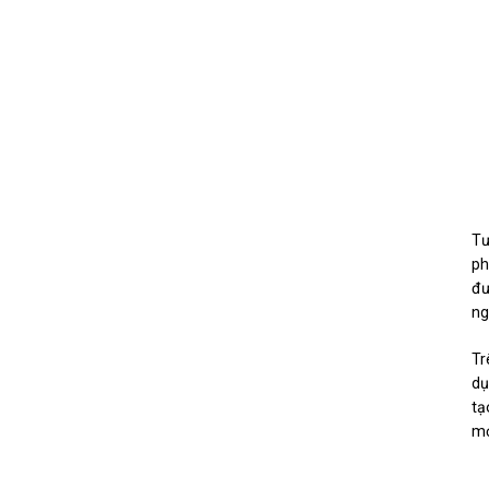
Tư
ph
đư
ng
Tr
dụ
tạ
mở