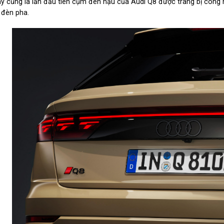
y cũng là lần đầu tiên cụm đèn hậu của Audi Q8 được trang bị công n
 đèn pha.