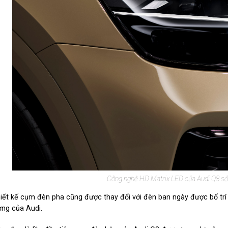
Công nghệ HD Matrix LED của Audi Q8 sở 
iết kế cụm đèn pha cũng được thay đổi với đèn ban ngày được bố trí c
ưng của Audi.