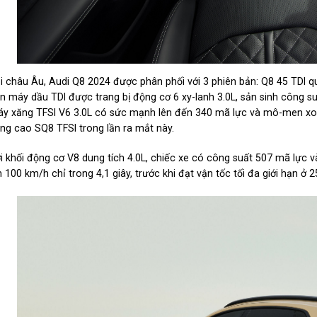
i châu Âu, Audi Q8 2024 được phân phối với 3 phiên bản: Q8 45 TDI qu
n máy dầu TDI được trang bị động cơ 6 xy-lanh 3.0L, sản sinh công su
y xăng TFSI V6 3.0L có sức mạnh lên đến 340 mã lực và mô-men xoắn
ng cao SQ8 TFSI trong lần ra mắt này.
i khối động cơ V8 dung tích 4.0L, chiếc xe có công suất 507 mã lực
n 100 km/h chỉ trong 4,1 giây, trước khi đạt vận tốc tối đa giới hạn ở 