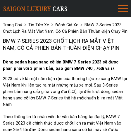
Trang Chủ
Tin Tức Xe
Đánh Giá Xe
BMW 7-Series 2023
Chốt Lịch Ra Mắt Việt Nam, Có Cả Phiên Bản Thuần Điện Chạy Pin
BMW 7-SERIES 2023 CHỐT LỊCH RA MẮT VIỆT
NAM, CÓ CẢ PHIÊN BẢN THUẦN ĐIỆN CHẠY PIN
Dòng sedan hạng sang cỡ lớn BMW 7-Series 2023 sẽ được
phân phối với 3 phiên bản, bao gồm BMW 740i, 760i và i7.
2023 có vẻ là một năm bận rộn của thương hiệu xe sang BMW tại
Việt Nam khi liên tục ra mắt những mẫu xe mới. Sau 3-Series
phiên bản nâng cấp giữa vòng đời (LCI), lại đến lượt dòng sedan
hạng sang cỡ lớn BMW 7-Series thế hệ mớichuẩn bị ra mắt Việt
Nam.
Theo thông tin từ nhân viên tư vấn bán hàng tại đại lý, BMW 7-
Series 2023 đã chính thức được chốt lịch ra mắt Việt Nam vào
ngày 26/4 tới đây. Dòng sedan hạng sang cỡ lớn này sẽ được