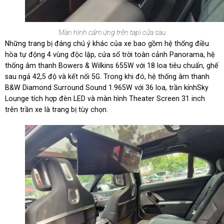
Màn hình cảm ứng trên tapi cửa sau
Những trang bị đáng chú ý khác của xe bao gồm hệ thống điều
hòa tự động 4 vùng độc lập, cửa sổ trời toàn cảnh Panorama, hệ
thống âm thanh Bowers & Wilkins 655W với 18 loa tiêu chuẩn, ghế
sau ngả 42,5 độ và kết nối 5G. Trong khi đó, hệ thống âm thanh
B&W Diamond Surround Sound 1.965W với 36 loa, trần kínhSky
Lounge tích hợp đèn LED và màn hình Theater Screen 31 inch
trên trần xe là trang bị tùy chọn.