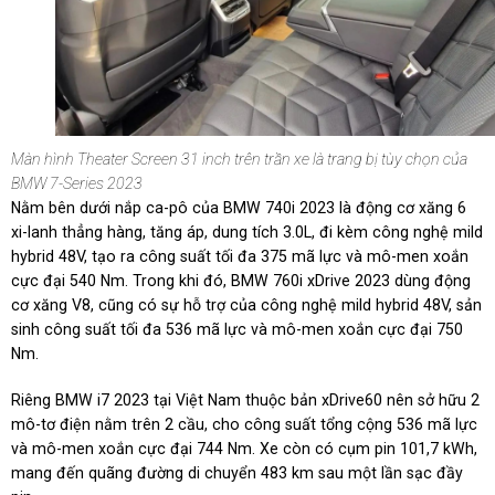
Màn hình Theater Screen 31 inch trên trần xe là trang bị tùy chọn của
BMW 7-Series 2023
Nằm bên dưới nắp ca-pô của BMW 740i 2023 là động cơ xăng 6
xi-lanh thẳng hàng, tăng áp, dung tích 3.0L, đi kèm công nghệ mild
hybrid 48V, tạo ra công suất tối đa 375 mã lực và mô-men xoắn
cực đại 540 Nm. Trong khi đó, BMW 760i xDrive 2023 dùng động
cơ xăng V8, cũng có sự hỗ trợ của công nghệ mild hybrid 48V, sản
sinh công suất tối đa 536 mã lực và mô-men xoắn cực đại 750
Nm.
Riêng BMW i7 2023 tại Việt Nam thuộc bản xDrive60 nên sở hữu 2
mô-tơ điện nằm trên 2 cầu, cho công suất tổng cộng 536 mã lực
và mô-men xoắn cực đại 744 Nm. Xe còn có cụm pin 101,7 kWh,
mang đến quãng đường di chuyển 483 km sau một lần sạc đầy