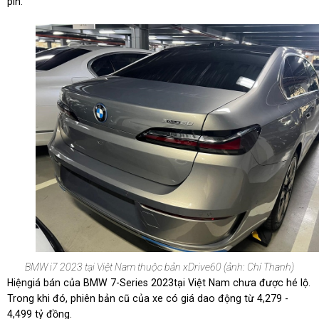
pin.
BMW i7 2023 tại Việt Nam thuộc bản xDrive60 (ảnh: Chí Thanh)
Hiệngiá bán của BMW 7-Series 2023tại Việt Nam chưa được hé lộ.
Trong khi đó, phiên bản cũ của xe có giá dao động từ 4,279 -
4,499 tỷ đồng.