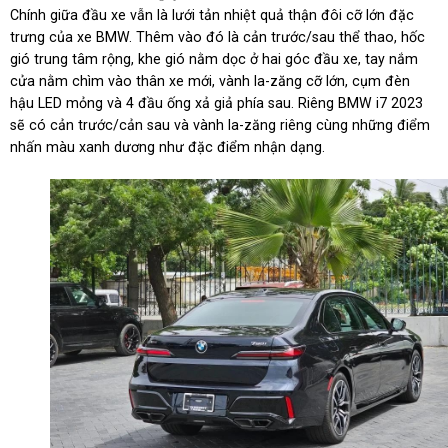
Chính giữa đầu xe vẫn là lưới tản nhiệt quả thận đôi cỡ lớn đặc
trưng của xe BMW. Thêm vào đó là cản trước/sau thể thao, hốc
gió trung tâm rộng, khe gió nằm dọc ở hai góc đầu xe, tay nắm
cửa nằm chìm vào thân xe mới, vành la-zăng cỡ lớn, cụm đèn
hậu LED mỏng và 4 đầu ống xả giả phía sau. Riêng BMW i7 2023
sẽ có cản trước/cản sau và vành la-zăng riêng cùng những điểm
nhấn màu xanh dương như đặc điểm nhận dạng.