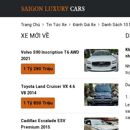
Trang Chủ
Tin Tức Xe
Đánh Giá Xe
Danh Sách 10
XE MỚI VỀ
D
Kh
Volvo S90 Inscription T6 AWD
nh
2021
Nh
1 Tỷ 280 Triệu
tr
Dư
Toyota Land Cruiser VX 4.6
V8 2014
1.
1 Tỷ 850 Triệu
Le
sa
ca
Cadillac Escalade ESV
Premium 2015