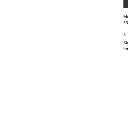
Me
63
5.
X5
hợ