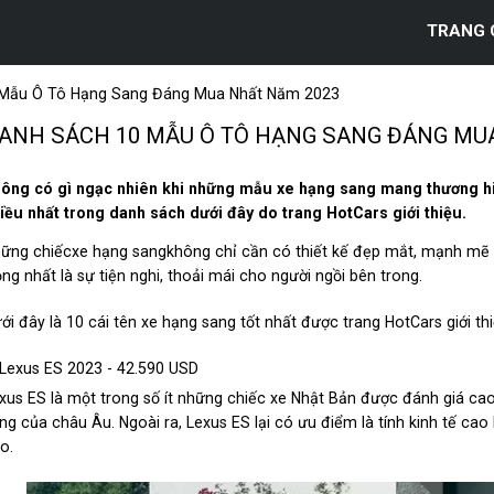
TRANG 
 Mẫu Ô Tô Hạng Sang Đáng Mua Nhất Năm 2023
ANH SÁCH 10 MẪU Ô TÔ HẠNG SANG ĐÁNG MU
ông có gì ngạc nhiên khi những mẫu xe hạng sang mang thương 
iều nhất trong danh sách dưới đây do trang HotCars giới thiệu.
ững chiếcxe hạng sangkhông chỉ cần có thiết kế đẹp mắt, mạnh mẽ mà
ọng nhất là sự tiện nghi, thoải mái cho người ngồi bên trong.
ới đây là 10 cái tên xe hạng sang tốt nhất được trang HotCars giới thi
 Lexus ES 2023 - 42.590 USD
xus ES là một trong số ít những chiếc xe Nhật Bản được đánh giá cao
ng của châu Âu. Ngoài ra, Lexus ES lại có ưu điểm là tính kinh tế cao 
o.