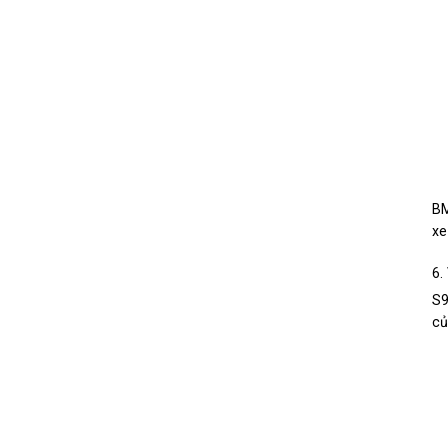
BM
xe
6.
S9
củ