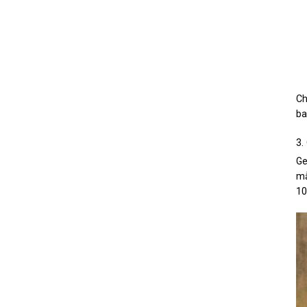
Ch
ba
3.
Ge
mẫ
10