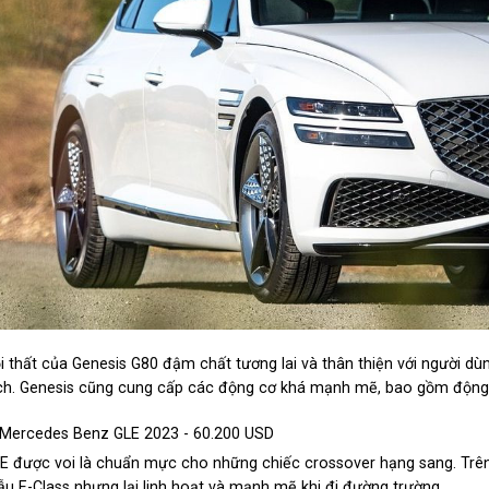
i thất của Genesis G80 đậm chất tương lai và thân thiện với người dùn
ch. Genesis cũng cung cấp các động cơ khá mạnh mẽ, bao gồm động cơ 
 Mercedes Benz GLE 2023 - 60.200 USD
E được voi là chuẩn mực cho những chiếc crossover hạng sang. Trên 
u E-Class nhưng lại linh hoạt và mạnh mẽ khi đi đường trường.