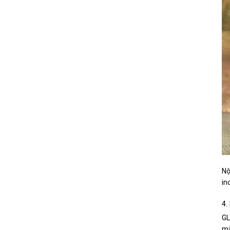
Nộ
in
4.
GL
mẫ