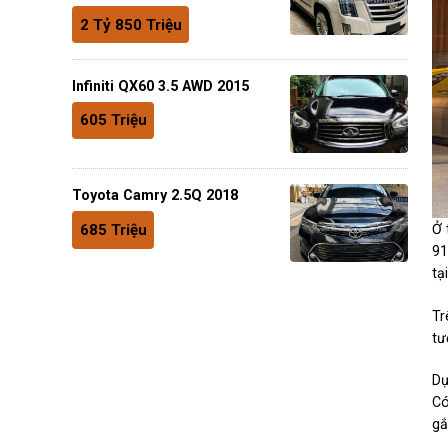
2 Tỷ 850 Triệu
Infiniti QX60 3.5 AWD 2015
605 Triệu
Toyota Camry 2.5Q 2018
685 Triệu
Ở 
91
tạ
Tr
tư
Dự
Có
gắ