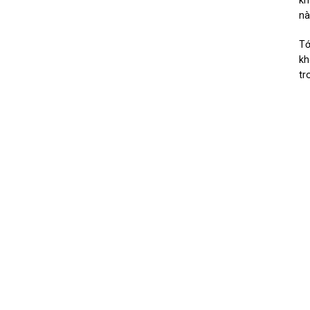
km
nà
Tớ
kh
tr