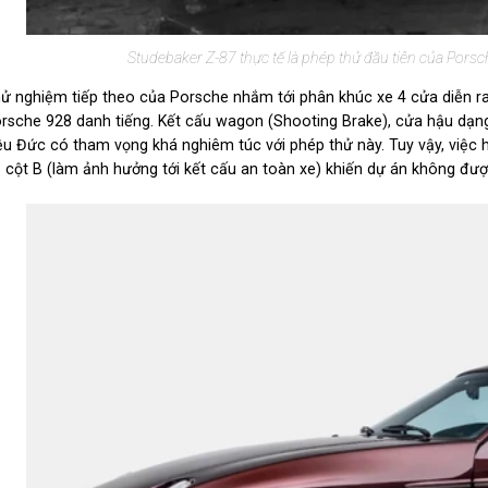
Studebaker Z-87 thực tế là phép thử đầu tiên của Porsc
ử nghiệm tiếp theo của Porsche nhắm tới phân khúc xe 4 cửa diễn ra
rsche 928 danh tiếng. Kết cấu wagon (Shooting Brake), cửa hậu dạng
ệu Đức có tham vọng khá nghiêm túc với phép thử này. Tuy vậy, việc 
 cột B (làm ảnh hưởng tới kết cấu an toàn xe) khiến dự án không đượ