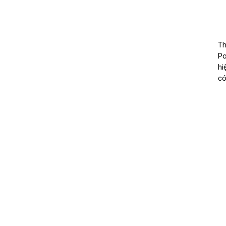
Th
Po
hi
có