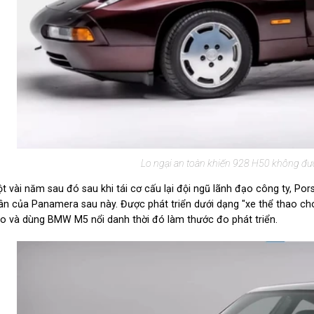
Lo ngại an toàn khiến 928 H50 không được
t vài năm sau đó sau khi tái cơ cấu lại đội ngũ lãnh đạo công ty, Po
ân của Panamera sau này. Được phát triển dưới dạng "xe thể thao ch
o và dùng BMW M5 nổi danh thời đó làm thước đo phát triển.