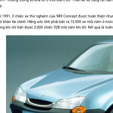
/h - những thông số khá ổn ở thời điểm đó. Thiết kế xe cũng rất hiện
y.
i 1991, 3 chiếc xe thử nghiệm của 989 Concept được hoàn thiện như
ó khăn tài chính. Hãng ước tính phải bán ra 15.000 xe mỗi năm ở mức
ong khi chỉ bán được 2.000 chiếc 928 mỗi năm khi đó. Kết quả là toà