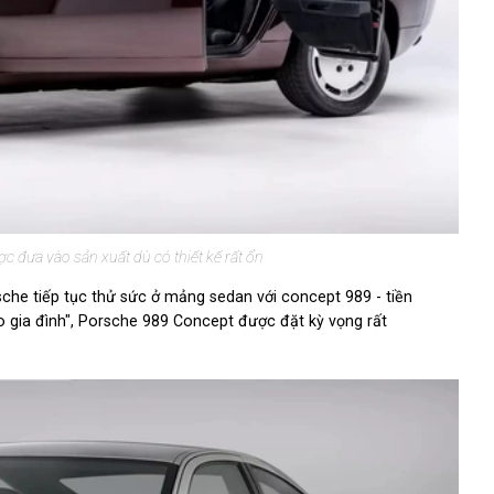
 đưa vào sản xuất dù có thiết kế rất ổn
rsche tiếp tục thử sức ở mảng sedan với concept 989 - tiền
o gia đình", Porsche 989 Concept được đặt kỳ vọng rất