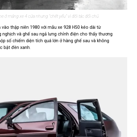
he ở mảng xe 4 cửa nhưng "chết yểu" vì đối tác đổi chủ
 vào thập niên 1980 với mẫu xe 928 H50 kéo dài từ
 nghịch và ghế sau ngả lưng chỉnh điện cho thấy thương
hộp số chiếm diện tích quá lớn ở hàng ghế sau và không
c bật đèn xanh.