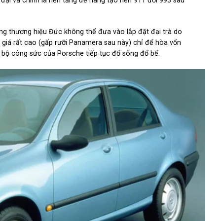
 đại và chính là nền tảng để hãng tạo nên 911 đời 993 sau
ng thương hiệu Đức không thể đưa vào lắp đặt đại trà do
 giá rất cao (gấp rưỡi Panamera sau này) chỉ để hòa vốn
n bộ công sức của Porsche tiếp tục đổ sông đổ bể.