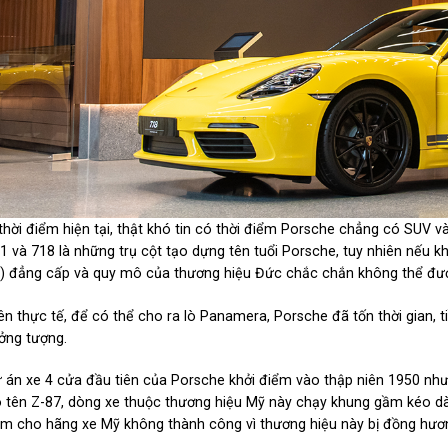
thời điểm hiện tại, thật khó tin có thời điểm Porsche chẳng có SUV v
1 và 718 là những trụ cột tạo dựng tên tuổi Porsche, tuy nhiên nếu 
i) đẳng cấp và quy mô của thương hiệu Đức chắc chắn không thể đư
ên thực tế, để có thể cho ra lò Panamera, Porsche đã tốn thời gian, t
ởng tượng.
 án xe 4 cửa đầu tiên của Porsche khởi điểm vào thập niên 1950 nh
 tên Z-87, dòng xe thuộc thương hiệu Mỹ này chạy khung gầm kéo dà
m cho hãng xe Mỹ không thành công vì thương hiệu này bị đồng hươn