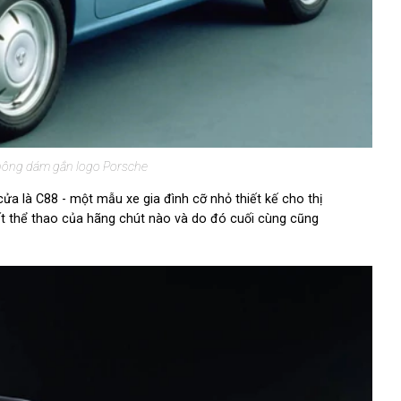
hông dám gắn logo Porsche
a là C88 - một mẫu xe gia đình cỡ nhỏ thiết kế cho thị
t thể thao của hãng chút nào và do đó cuối cùng cũng