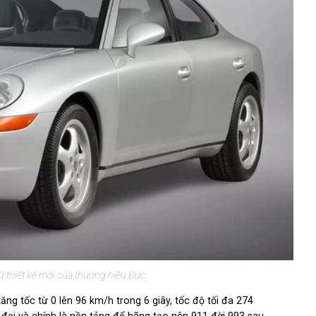
 thiết kế mới của thương hiệu Đức
g tốc từ 0 lên 96 km/h trong 6 giây, tốc độ tối đa 274