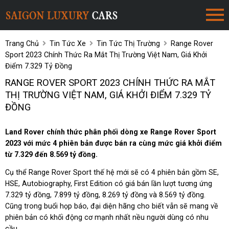
Trang Chủ
Tin Tức Xe
Tin Tức Thị Trường
Range Rover
Sport 2023 Chính Thức Ra Mắt Thị Trường Việt Nam, Giá Khởi
Điểm 7.329 Tỷ Đồng
RANGE ROVER SPORT 2023 CHÍNH THỨC RA MẮT
THỊ TRƯỜNG VIỆT NAM, GIÁ KHỞI ĐIỂM 7.329 TỶ
ĐỒNG
Land Rover chính thức phân phối dòng xe Range Rover Sport
2023 với mức 4 phiên bản được bán ra cùng mức giá khởi điểm
từ 7.329 đến 8.569 tỷ đồng.
Cụ thể Range Rover Sport thế hệ mới sẽ có 4 phiên bản gồm SE,
HSE, Autobiography, First Edition có giá bán lần lượt tương ứng
7.329 tỷ đồng, 7.899 tỷ đồng, 8.269 tỷ đồng và 8.569 tỷ đồng.
Cũng trong buổi họp báo, đại diện hãng cho biết vẫn sẽ mang về
phiên bản có khối động cơ mạnh nhất nều người dùng có nhu
cầu.