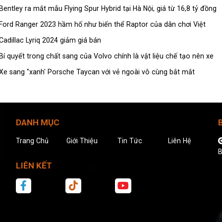
Bentley ra mắt mẫu Flying Spur Hybrid tại Hà Nội, giá từ 16,8 tỷ đồng
Ford Ranger 2023 hầm hố như biến thể Raptor của dân chơi Việt
Cadillac Lyriq 2024 giảm giá bán
Bí quyết trong chất sang của Volvo chính là vật liệu chế tạo nên xe
Xe sang "xanh' Porsche Taycan với vẻ ngoài vô cùng bắt mắt
DANH MỤC
Trang Chủ
Giới Thiệu
Tin Tức
Liên Hệ
B
LIÊN KẾT