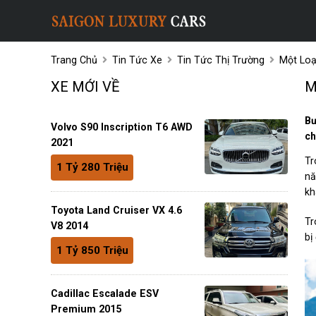
Trang Chủ
Tin Tức Xe
Tin Tức Thị Trường
Một Loạ
XE MỚI VỀ
M
Bư
Volvo S90 Inscription T6 AWD
ch
2021
Tr
1 Tỷ 280 Triệu
nă
kh
Toyota Land Cruiser VX 4.6
Tr
V8 2014
bị
1 Tỷ 850 Triệu
Cadillac Escalade ESV
Premium 2015