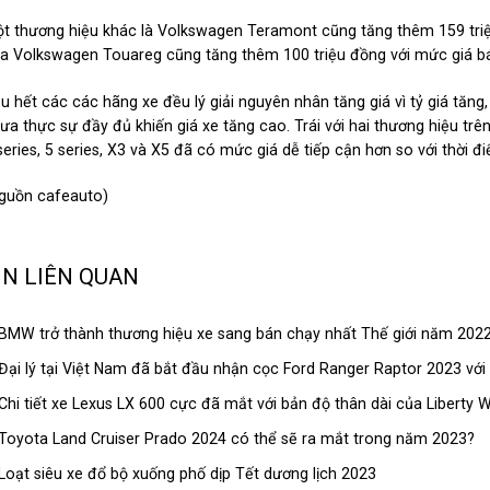
t thương hiệu khác là Volkswagen Teramont cũng tăng thêm 159 triệu
a Volkswagen Touareg cũng tăng thêm 100 triệu đồng với mức giá bán
u hết các các hãng xe đều lý giải nguyên nhân tăng giá vì tỷ giá tăn
ưa thực sự đầy đủ khiến giá xe tăng cao. Trái với hai thương hiệu 
series, 5 series, X3 và X5 đã có mức giá dễ tiếp cận hơn so với thời đ
guồn cafeauto)
IN LIÊN QUAN
BMW trở thành thương hiệu xe sang bán chạy nhất Thế giới năm 2022 
Đại lý tại Việt Nam đã bắt đầu nhận cọc Ford Ranger Raptor 2023 với 
Chi tiết xe Lexus LX 600 cực đã mắt với bản độ thân dài của Liberty 
Toyota Land Cruiser Prado 2024 có thể sẽ ra mắt trong năm 2023?
Loạt siêu xe đổ bộ xuống phố dịp Tết dương lịch 2023