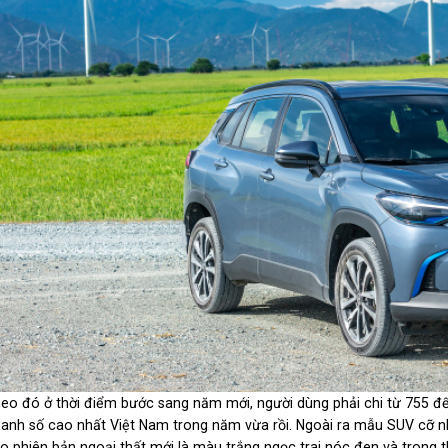
eo đó ở thời điểm bước sang năm mới, người dùng phải chi từ 755 đ
anh số cao nhất Việt Nam trong năm vừa rồi. Ngoài ra mẫu SUV cỡ n
o phiên bản ngoại thất mới là màu trắng ngọc trai nóc đen và trong th