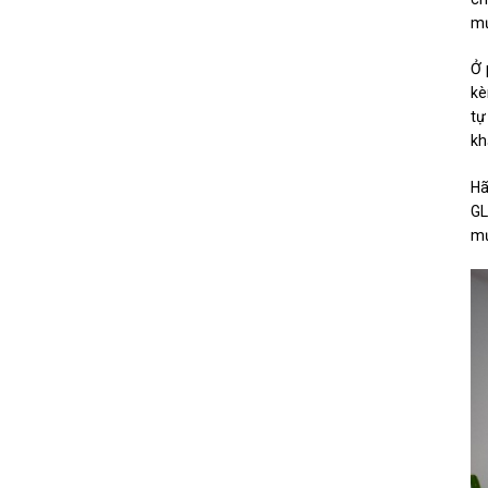
mứ
Ở 
kè
tự
kh
Hã
GL
mứ