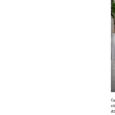
Cụ
cò
đó