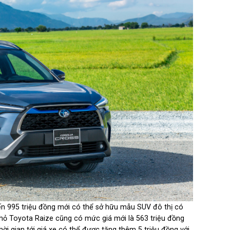
ến 995 triệu đồng mới có thể sở hữu mẫu SUV đô thị có
hỏ Toyota Raize cũng có mức giá mới là 563 triệu đồng
ời gian tới giá xe có thể được tăng thêm 5 triệu đồng với