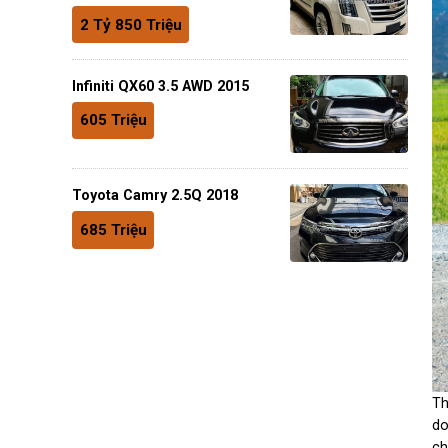
2 Tỷ 850 Triệu
Infiniti QX60 3.5 AWD 2015
605 Triệu
Toyota Camry 2.5Q 2018
685 Triệu
Th
do
ch