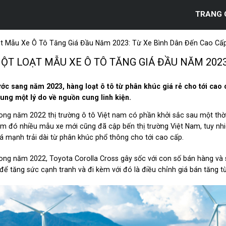
TRANG 
t Mẫu Xe Ô Tô Tăng Giá Đầu Năm 2023: Từ Xe Bình Dân Đến Cao Cấ
ỘT LOẠT MẪU XE Ô TÔ TĂNG GIÁ ĐẦU NĂM 2023
ớc sang năm 2023, hàng loạt ô tô từ phân khúc giá rẻ cho tới cao
ung một lý do về nguồn cung linh kiện.
ong năm 2022 thị trường ô tô Việt nam có phần khởi sắc sau một thời g
m đó nhiều mẫu xe mới cũng đã cập bến thị trường Việt Nam, tuy nh
á mạnh trải dài từ phân khúc phổ thông cho tới cao cấp.
ong năm 2022, Toyota Corolla Cross gây sốc với con số bán hàng v
 để tăng sức cạnh tranh và đi kèm với đó là điều chỉnh giá bán tăng t