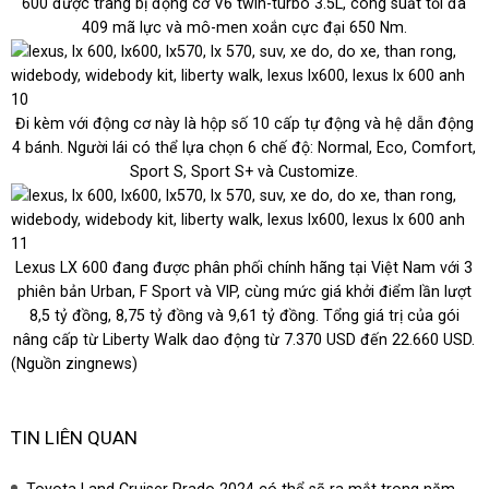
600 được trang bị động cơ V6 twin-turbo 3.5L, công suất tối đa
409 mã lực và mô-men xoắn cực đại 650 Nm.
Đi kèm với động cơ này là hộp số 10 cấp tự động và hệ dẫn động
4 bánh. Người lái có thể lựa chọn 6 chế độ: Normal, Eco, Comfort,
Sport S, Sport S+ và Customize.
Lexus LX 600 đang được phân phối chính hãng tại Việt Nam với 3
phiên bản Urban, F Sport và VIP, cùng mức giá khởi điểm lần lượt
8,5 tỷ đồng
,
8,75 tỷ đồng
và
9,61 tỷ đồng
. Tổng giá trị của gói
nâng cấp từ Liberty Walk dao động từ
7.370 USD
đến
22.660 USD
.
(Nguồn zingnews)
TIN LIÊN QUAN
Toyota Land Cruiser Prado 2024 có thể sẽ ra mắt trong năm