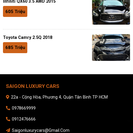
Infiniti QX60 3.5 AWD 2015
605 Triệu
Toyota Camry 2.5Q 2018
685 Triệu
SAIGON LUXURY CARS
22a - Cộng Hòa, Phương 4, Quận Tân Bình TP HCM
0978669999
0912476666
Saigonluxurycars@gmail.com