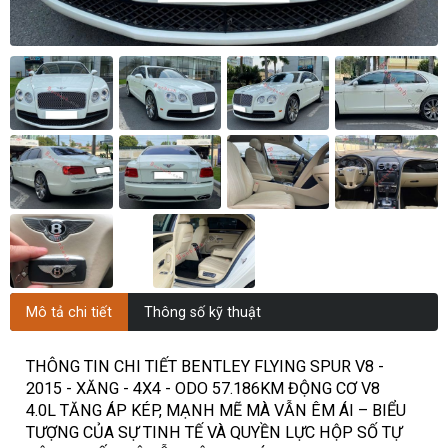
Mô tả chi tiết
Thông số kỹ thuật
THÔNG TIN CHI TIẾT BENTLEY FLYING SPUR V8 -
2015 - XĂNG - 4X4 - ODO 57.186KM ĐỘNG CƠ V8
4.0L TĂNG ÁP KÉP, MẠNH MẼ MÀ VẪN ÊM ÁI – BIỂU
TƯỢNG CỦA SỰ TINH TẾ VÀ QUYỀN LỰC HỘP SỐ TỰ