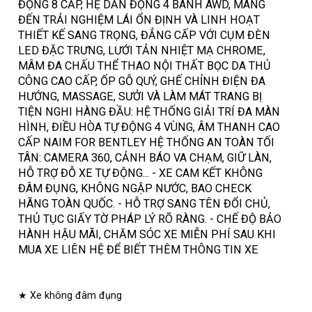
ĐỘNG 8 CẤP, HỆ DẪN ĐỘNG 4 BÁNH AWD, MANG
ĐẾN TRẢI NGHIỆM LÁI ỔN ĐỊNH VÀ LINH HOẠT
THIẾT KẾ SANG TRỌNG, ĐẲNG CẤP VỚI CỤM ĐÈN
LED ĐẶC TRƯNG, LƯỚI TẢN NHIỆT MẠ CHROME,
MÂM ĐA CHẤU THỂ THAO NỘI THẤT BỌC DA THỦ
CÔNG CAO CẤP, ỐP GỖ QUÝ, GHẾ CHỈNH ĐIỆN ĐA
HƯỚNG, MASSAGE, SƯỞI VÀ LÀM MÁT TRANG BỊ
TIỆN NGHI HÀNG ĐẦU: HỆ THỐNG GIẢI TRÍ ĐA MÀN
HÌNH, ĐIỀU HÒA TỰ ĐỘNG 4 VÙNG, ÂM THANH CAO
CẤP NAIM FOR BENTLEY HỆ THỐNG AN TOÀN TỐI
TÂN: CAMERA 360, CẢNH BÁO VA CHẠM, GIỮ LÀN,
HỖ TRỢ ĐỖ XE TỰ ĐỘNG... - XE CAM KẾT KHÔNG
ĐÂM ĐỤNG, KHÔNG NGẬP NƯỚC, BAO CHECK
HÃNG TOÀN QUỐC. - HỖ TRỢ SANG TÊN ĐỔI CHỦ,
THỦ TỤC GIẤY TỜ PHÁP LÝ RÕ RÀNG. - CHẾ ĐỘ BẢO
HÀNH HẬU MÃI, CHĂM SÓC XE MIỄN PHÍ SAU KHI
MUA XE LIÊN HỆ ĐỂ BIẾT THÊM THÔNG TIN XE
★ Xe không đâm đụng