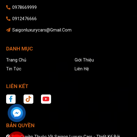
0978669999
0912476666
Saigonluxurycars@gmail.com
DANH MỤC
Trang Chủ
Giới Thiệu
Tin Tức
Liên Hệ
LIÊN KẾT
BẢN QUYỀN
Bản Quyền Thuộc Về Saigon Luxury Cars -
Thiết Kế Bởi