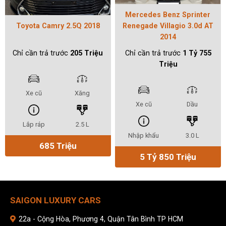
Mercedes Benz Sprinter
Toyota Camry 2.5Q 2018
Renegade Villagio 3.0d AT
2014
Chỉ cần trả trước
205 Triệu
Chỉ cần trả trước
1 Tỷ 755
Triệu
Xe cũ
Xăng
Xe cũ
Dầu
Lắp ráp
2.5 L
Nhập khẩu
3.0 L
685 Triệu
5 Tỷ 850 Triệu
SAIGON LUXURY CARS
22a - Cộng Hòa, Phương 4, Quận Tân Bình TP HCM