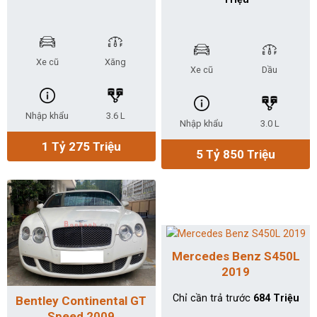
Xe cũ
Xăng
Xe cũ
Dầu
Nhập khẩu
3.6 L
Nhập khẩu
3.0 L
1 Tỷ 275 Triệu
5 Tỷ 850 Triệu
Mercedes Benz S450L
2019
Chỉ cần trả trước
684 Triệu
Bentley Continental GT
Speed 2009