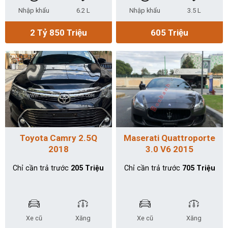
Nhập khẩu
6.2 L
Nhập khẩu
3.5 L
2 Tỷ 850 Triệu
605 Triệu
Toyota Camry 2.5Q
Maserati Quattroporte
2018
3.0 V6 2015
Chỉ cần trả trước
205 Triệu
Chỉ cần trả trước
705 Triệu
Xe cũ
Xăng
Xe cũ
Xăng