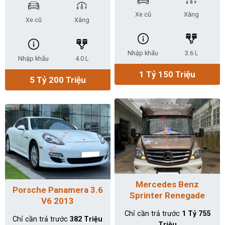
Xe cũ
Xăng
Xe cũ
Xăng
Nhập khẩu
3.6 L
Nhập khẩu
4.0 L
1 Tỷ 150 Triệu
5 Tỷ 200 Triệu
Mercedes Benz
Porsche Panamera 3.6
Sprinter Renegade
V6 2013
Villagio 3.0d AT 2014
Chỉ cần trả trước
1 Tỷ 755
Chỉ cần trả trước
382 Triệu
Triệu