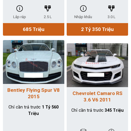
Lắp ráp
2.5 L
Nhập khẩu
3.0 L
685 Triệu
2 Tỷ 350 Triệu
Bentley Flying Spur V8
Chevrolet Camaro RS
2015
3.6 V6 2011
Chỉ cần trả trước
1 Tỷ 560
Chỉ cần trả trước
345 Triệu
Triệu